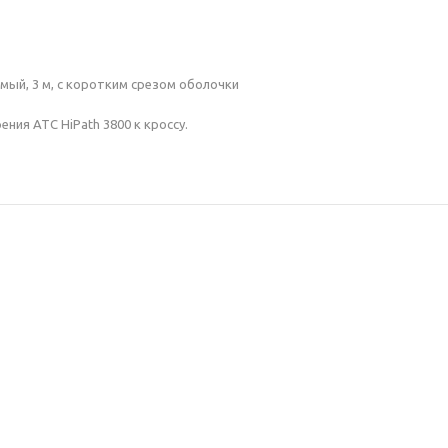
емый, 3 м, с коротким срезом оболочки
ния АТС HiPath 3800 к кроссу.