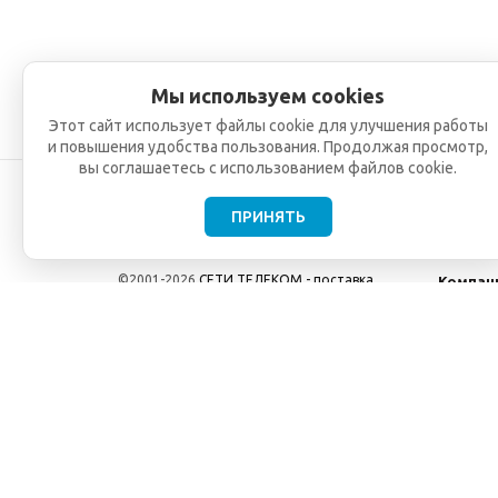
Мы используем cookies
Этот сайт использует файлы cookie для улучшения работы
и повышения удобства пользования. Продолжая просмотр,
вы соглашаетесь с использованием файлов cookie.
ПРИНЯТЬ
©2001-2026
СЕТИ ТЕЛЕКОМ - поставка,
Компан
монтаж и обслуживание
О компа
телекоммуникационного оборудования.
Новости
Использование информации с данного сайта
возможно только с разрешения ООО "СЕТИ
ТЕЛЕКОМ".
Электронная почта
info@seti-telecom.ru
.
Политика конфиденциальности
Договор публичной оферты