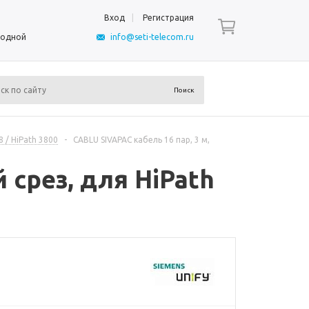
Вход
Регистрация
ыходной
info@seti-telecom.ru
 / HiPath 3800
-
CABLU SIVAPAC кабель 16 пар, 3 м,
 срез, для HiPath