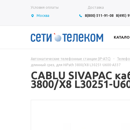
Условия оплаты
Доставка
Москва
8(800) 511-91-08
8(495) 
КАТАЛО
Автоматические телефонные станции (IP-АТС)
-
Телефон
длинный срез, для HiPath 3800/X8 L30251-U600-A337
CABLU SIVAPAC кабе
3800/X8 L30251-U6