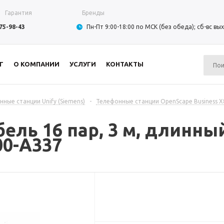
Гарантия
Бренды
975-98-43
Пн-Пт 9:00-18:00 по МСК (без обеда); сб-вс в
Г
О КОМПАНИИ
УСЛУГИ
КОНТАКТЫ
ные станции Unify (Siemens)
-
Телефонные станции OpenScape Business X8
ль 16 пар, 3 м, длинный
00-A337