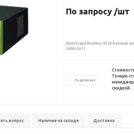
По запросу /шт
OpenScape Business X5 W Базовая си
U600-G611
Стоимость
Точную ст
Поделиться
менеджеро
скидкой.
ать вопрос
Наличие на складе
Доставка