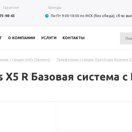
Гарантия
Бренды
975-98-43
Пн-Пт 9:00-18:00 по МСК (без обеда); сб-вс в
Г
О КОМПАНИИ
УСЛУГИ
КОНТАКТЫ
ные станции Unify (Siemens)
-
Телефонные станции OpenScape Business X5
 X5 R Базовая cистема с