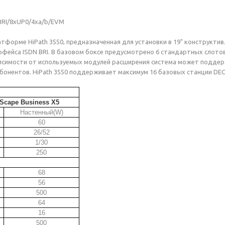
2BRI/8xUP0/4xa/b/EVM
атформе HiPath 3550, предназначенная для установки в 19" конструктив
рфейса ISDN BRI. В базовом боксе предусмотрено 6 стандартных слото
зависимости от используемых модулей расширения система может подде
бонентов. HiPath 3550 поддерживает максимум 16 базовых станции DECT 
Scape Business X5
Настенный
(
W)
60
26/52
1/30
250
68
56
500
64
16
500