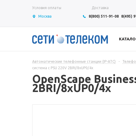
Условия оплаты
Доставка
Москва
8(800) 511-91-08
8(495) 
КАТАЛО
Автоматические телефонные станции (IP-АТС)
-
Телефон
cистема с PSU 220V 2BRI/8xUP0/4x
OpenScape Business
2BRI/8xUP0/4x