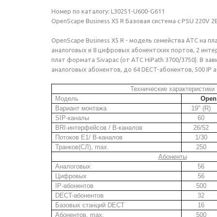
Номер по каталогу: L30251-U600-G611
OpenScape Business X5 R Базовая система с PSU 220V 
OpenScape Business X5 R
- модель семейства АТС на пл
аналоговых и 8 цифровых абонентских портов, 2 инте
плат формата Sivapac (от АТС HiPath 3700/3750). В 
аналоговых абонентов, до 64 DECT-абонентов, 500 IP а
Технические характеристики
Модель
Open
Вариант монтажа
19" (
R)
SIP-каналы
60
BRI-интерфейсов / B-каналов
26/52
Потоков E1/ B-каналов
1/30
Транков(СЛ), max.
250
Абоненты
Аналоговых
56
Цифровых
56
IP-абонентов
500
DECT-абонентов
32
Базовых станций DECT
16
Абонентов, max.
500