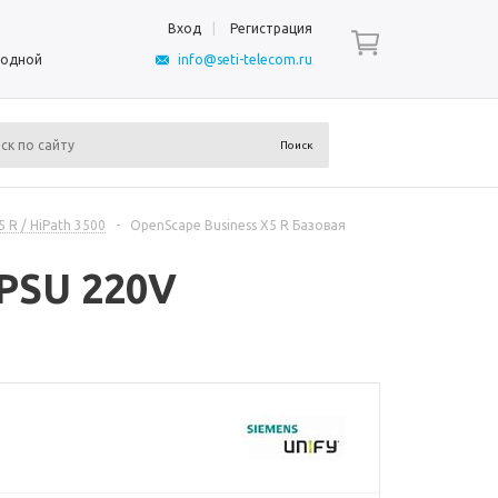
Вход
Регистрация
ыходной
info@seti-telecom.ru
 R / HiPath 3500
-
OpenScape Business X5 R Базовая
 PSU 220V