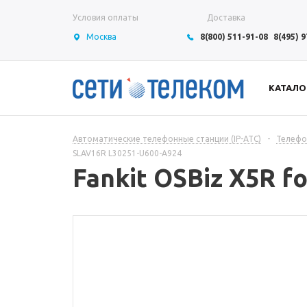
Условия оплаты
Доставка
Москва
8(800) 511-91-08
8(495) 
КАТАЛО
Автоматические телефонные станции (IP-АТС)
-
Телефон
SLAV16R L30251-U600-A924
Fankit OSBiz X5R 