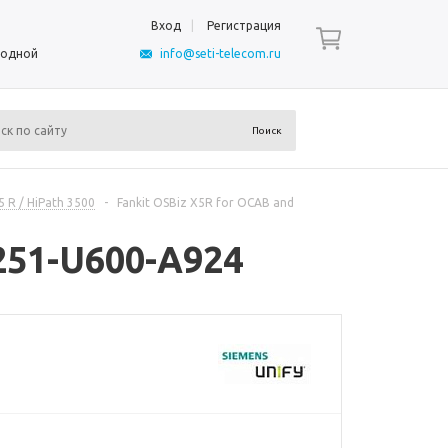
Вход
Регистрация
ыходной
info@seti-telecom.ru
 R / HiPath 3500
-
Fankit OSBiz X5R for OCAB and
251-U600-A924