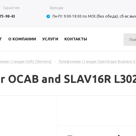
Гарантия
Бренды
975-98-43
Пн-Пт 9:00-18:00 по МСК (без обеда); сб-вс в
Г
О КОМПАНИИ
УСЛУГИ
КОНТАКТЫ
ные станции Unify (Siemens)
-
Телефонные станции OpenScape Business X5
for OCAB and SLAV16R L30