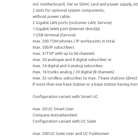
incl. motherboard, SW on SDHC card and power supply, inte
2 slots for optional system components;
without power cable;
2 Gigabit LAN ports (customer LAN, Service)
1 Gigabit WAN port (Internet directly)
1 USB terminal (Service)
max. 500 TDM phones / IP workpoints in total
max. 500 IP subscribers
max. 4 ITSP with up to 60 channels
max. 20 analogue and 8 digital subscriber or
max. 24 digital and 4 analog subscriber;
max. 16 trunks analog / 20 digital (B channels)
max. 32 cordless subscriber to max. 7 base stations (direct
If more than one base station or a base station having mor
Configuration variant with Smart UC
max. 50 UC Smart User
Company Autoattendant
Configuration variant with UC Suite
max. 500 UC Suite User and UC Funktionen