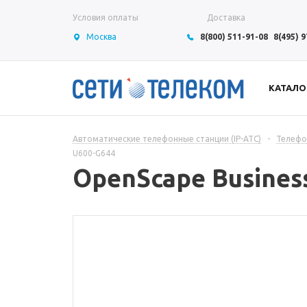
Условия оплаты
Доставка
Москва
8(800) 511-91-08
8(495) 
КАТАЛО
Автоматические телефонные станции (IP-АТС)
-
Телефон
U600-G644
OpenScape Busines