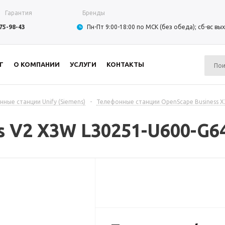
Гарантия
Бренды
975-98-43
Пн-Пт 9:00-18:00 по МСК (без обеда); сб-вс в
Г
О КОМПАНИИ
УСЛУГИ
КОНТАКТЫ
ные станции Unify (Siemens)
-
Телефонные станции OpenScape Business X3
s V2 X3W L30251-U600-G6