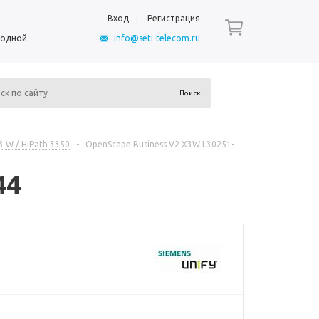
Вход
Регистрация
ыходной
info@seti-telecom.ru
 W / HiPath 3350
-
OpenScape Business V2 X3W L30251-
44