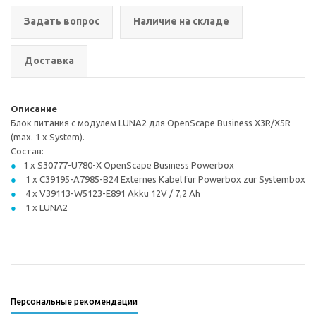
Задать вопрос
Наличие на складе
Доставка
Описание
Блок питания с модулем LUNA2 для OpenScape Business X3R/X5R
(max. 1 x System).
Состав:
1 x S30777-U780-X OpenScape Business Powerbox
1 x C39195-A7985-B24 Externes Kabel für Powerbox zur Systembox
4 x V39113-W5123-E891 Akku 12V / 7,2 Ah
1 x LUNA2
Персональные рекомендации