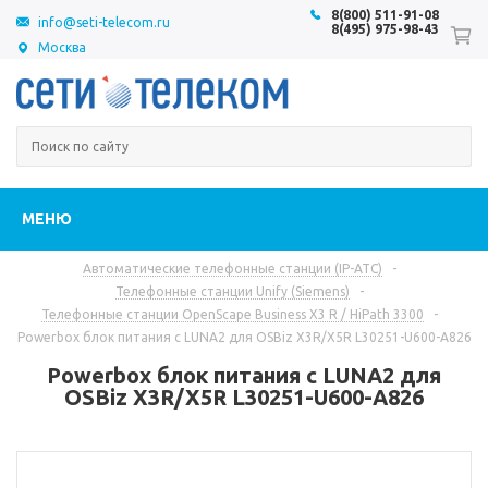
8(800) 511-91-08
info@seti-telecom.ru
8(495) 975-98-43
Москва
МЕНЮ
Автоматические телефонные станции (IP-АТС)
-
Телефонные станции Unify (Siemens)
-
Телефонные станции OpenScape Business X3 R / HiPath 3300
-
Powerbox блок питания с LUNA2 для OSBiz X3R/X5R L30251-U600-A826
Powerbox блок питания с LUNA2 для
OSBiz X3R/X5R L30251-U600-A826