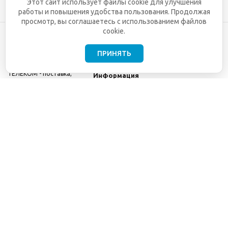
Этот сайт использует файлы cookie для улучшения
работы и повышения удобства пользования. Продолжая
просмотр, вы соглашаетесь с использованием файлов
cookie.
ПРИНЯТЬ
©2001-2026
СЕТИ
Компания
ТЕЛЕКОМ - поставка,
Информация
монтаж и обслуживание
Помощь
телекоммуникационного
оборудования.
Использование
информации с данного
сайта возможно только
с разрешения ООО
"СЕТИ ТЕЛЕКОМ".
Электронная
почта
info@seti-
telecom.ru
.
Политика
конфиденциальности
Договор публичной
оферты