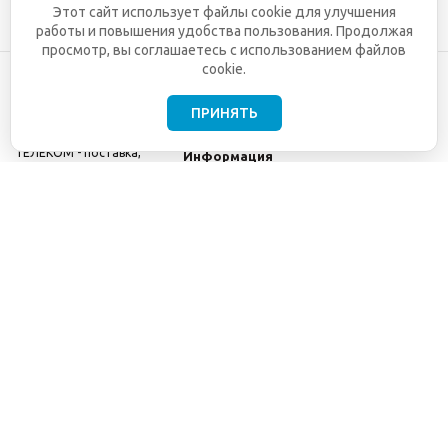
Этот сайт использует файлы cookie для улучшения
работы и повышения удобства пользования. Продолжая
просмотр, вы соглашаетесь с использованием файлов
cookie.
ПРИНЯТЬ
©2001-2026
СЕТИ
Компания
ТЕЛЕКОМ - поставка,
Информация
монтаж и обслуживание
Помощь
телекоммуникационного
оборудования.
Использование
информации с данного
сайта возможно только
с разрешения ООО
"СЕТИ ТЕЛЕКОМ".
Электронная
почта
info@seti-
telecom.ru
.
Политика
конфиденциальности
Договор публичной
оферты