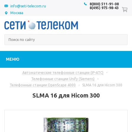
8(800) 511-91-08
info@seti-telecom.ru
8(495) 975-98-43
Москва
МЕНЮ
Автоматические телефонные станции (IP-АТС)
-
Телефонные станции Unify (Siemens)
-
Телефонные станции OpenScape 4000
-
SLMA 16 для Hicom 300
SLMA 16 для Hicom 300