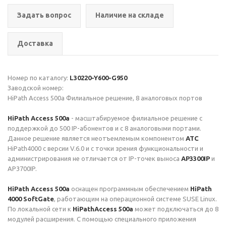
Задать вопрос
Наличие на складе
Доставка
Номер по каталогу:
L30220-Y600-G950
Заводской номер:
HiPath Access 500a Филиальное решение, 8 аналоговых портов
HiPath Access 500a
- масштабируемое филиальное решение с
поддержкой до 500 IP-абонентов и с 8 аналоговыми портами.
Данное решение является неотъемлемым компонентом
АТС
HiPath4000 с версии V.6.0 и с точки зрения функциональности и
администрирования не отличается от IP-точек выноса
AP3300IP
и
AP3700IP.
HiPath Access 500a
оснащен программным обеспечением
HiPath
4000 SoftGate
, работающим на операционной системе SUSE Linux.
По локальной сети к
HiPathAccess 500a
может подключаться до 8
модулей расширения. С помощью специального приложения