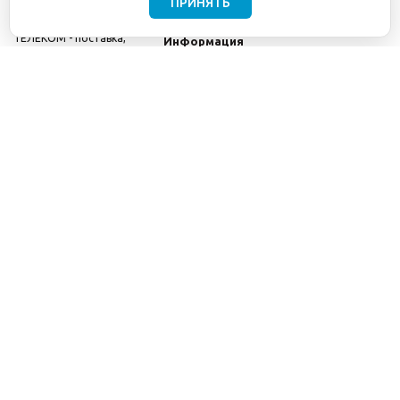
ПРИНЯТЬ
©2001-2026
СЕТИ
Компания
ТЕЛЕКОМ - поставка,
Информация
монтаж и обслуживание
Помощь
телекоммуникационного
оборудования.
Использование
информации с данного
сайта возможно только
с разрешения ООО
"СЕТИ ТЕЛЕКОМ".
Электронная
почта
info@seti-
telecom.ru
.
Политика
конфиденциальности
Договор публичной
оферты
8(800) 511-91-08
8(495) 975-98-43
info@seti-telecom.ru