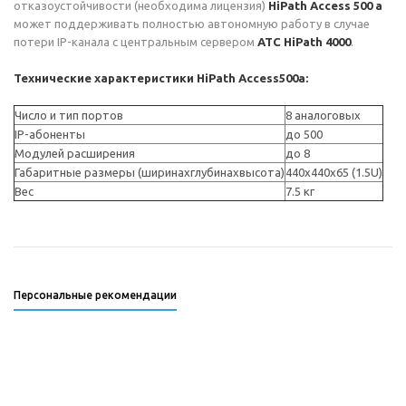
отказоустойчивости (необходима лицензия)
HiPath Access 500 a
может поддерживать полностью автономную работу в случае
потери IP-канала с центральным сервером
АТС
HiPath 4000
.
Технические характеристики HiPath Access500a:
Число и тип портов
8 аналоговых
IP-абоненты
до 500
Модулей расширения
до 8
Габаритные размеры (ширинаxглубинаxвысота)
440x440x65 (1.5U)
Вес
7.5 кг
Персональные рекомендации