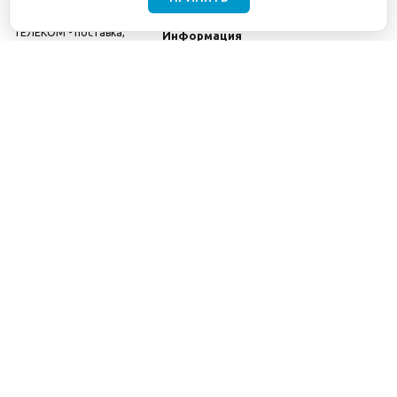
©2001-2026
СЕТИ
Компания
ТЕЛЕКОМ - поставка,
Информация
монтаж и обслуживание
Помощь
телекоммуникационного
оборудования.
Использование
информации с данного
сайта возможно только
с разрешения ООО
"СЕТИ ТЕЛЕКОМ".
Электронная
почта
info@seti-
telecom.ru
.
Политика
конфиденциальности
Договор публичной
оферты
8(800) 511-91-08
8(495) 975-98-43
info@seti-telecom.ru