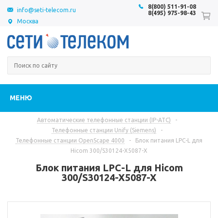
8(800) 511-91-08
info@seti-telecom.ru
8(495) 975-98-43
Москва
МЕНЮ
Автоматические телефонные станции (IP-АТС)
-
Телефонные станции Unify (Siemens)
-
Телефонные станции OpenScape 4000
-
Блок питания LPC-L для
Hicom 300/S30124-X5087-X
Блок питания LPC-L для Hicom
300/S30124-X5087-X