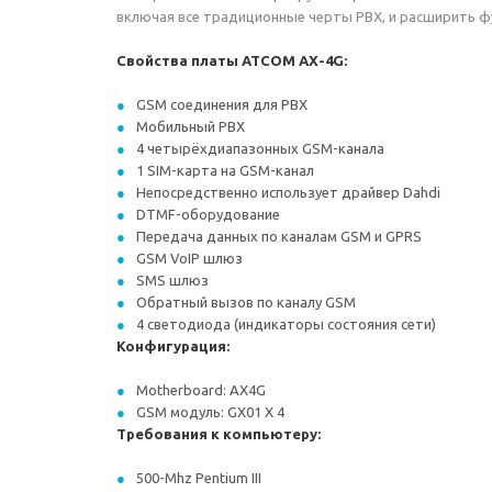
включая все традиционные черты PBX, и расширить фун
Свойства платы ATCOM AX-4G:
GSM соединения для PBX
Мобильный PBX
4 четырёхдиапазонных GSM-канала
1 SIM-карта на GSM-канал
Непосредственно использует драйвер Dahdi
DTMF-оборудование
Передача данных по каналам GSM и GPRS
GSM VoIP шлюз
SMS шлюз
Обратный вызов по каналу GSM
4 светодиода (индикаторы состояния сети)
Конфигурация:
Motherboard: AX4G
GSM модуль: GX01 X 4
Требования к компьютеру:
500-Mhz Pentium III