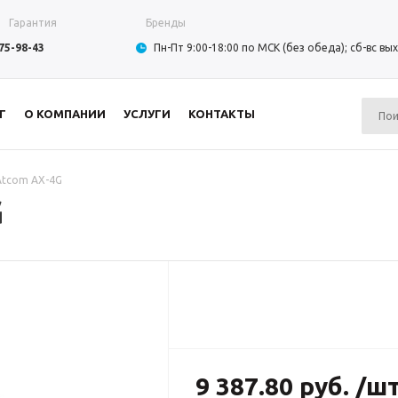
Гарантия
Бренды
975-98-43
Пн-Пт 9:00-18:00 по МСК (без обеда); сб-вс в
Г
О КОМПАНИИ
УСЛУГИ
КОНТАКТЫ
Atcom АХ-4G
G
9 387.80 руб. /ш