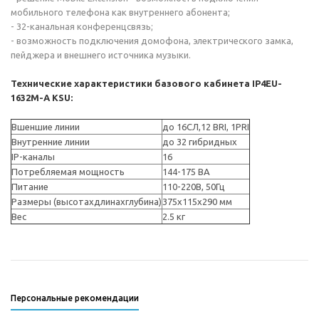
мобильного телефона как внутреннего абонента;
- 32-канальная конференцсвязь;
- возможность подключения домофона, электрического замка,
пейджера и внешнего источника музыки.
Технические характеристики базового кабинета IP4EU-
1632M-A KSU:
Вшеншие линии
до 16СЛ,12 BRI, 1PRI
Внутренние линии
до 32 гибридных
IP-каналы
16
Потребляемая мощность
144-175 ВА
Питание
110-220В, 50Гц
Размеры (высотаxдлинаxглубина)
375х115х290 мм
Вес
2.5 кг
Персональные рекомендации