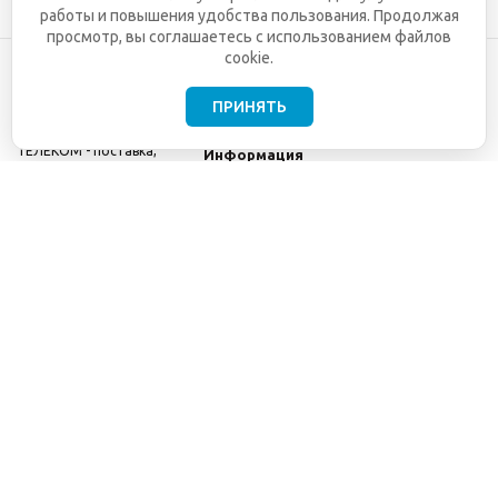
работы и повышения удобства пользования. Продолжая
просмотр, вы соглашаетесь с использованием файлов
cookie.
ПРИНЯТЬ
©2001-2026
СЕТИ
Компания
ТЕЛЕКОМ - поставка,
Информация
монтаж и обслуживание
Помощь
телекоммуникационного
оборудования.
Использование
информации с данного
сайта возможно только
с разрешения ООО
"СЕТИ ТЕЛЕКОМ".
Электронная
почта
info@seti-
telecom.ru
.
Политика
конфиденциальности
Договор публичной
оферты