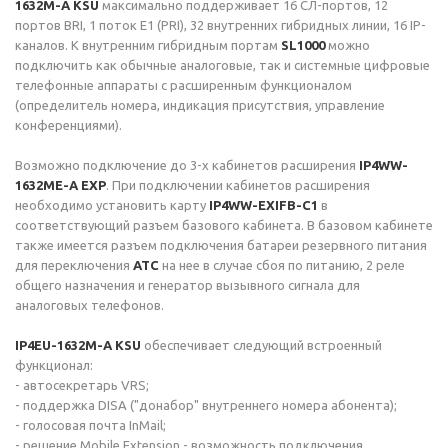
1632M-A KSU
максимально поддерживает 16 СЛ-портов, 12
портов BRI, 1 поток E1 (PRI), 32 внутренних гибридных линии, 16 IP-
каналов. К внутренним гибридным портам
SL1000
можно
подключить как обычные аналоговые, так и системные цифровые
телефонные аппараты с расширенным функционалом
(определитель номера, индикация присутствия, управление
конференциями).
Возможно подключение до 3-х кабинетов расширения
IP4WW-
1632ME-A EXP
. При подключении кабинетов расширения
необходимо установить карту
IP4WW-EXIFB-C1
в
соответствующий разъем базового кабинета. В базовом кабинете
также имеется разъем подключения батареи резервного питания
для переключения
АТС
на нее в случае сбоя по питанию, 2 реле
общего назначения и генератор вызывного сигнала для
аналоговых телефонов.
IP4EU-1632M-A KSU
обеспечивает следующий встроенный
функционал:
- автосекретарь VRS;
- поддержка DISA ("донабор" внутреннего номера абонента);
- голосовая почта InMail;
- решение Mobile Extension - возможность подключения