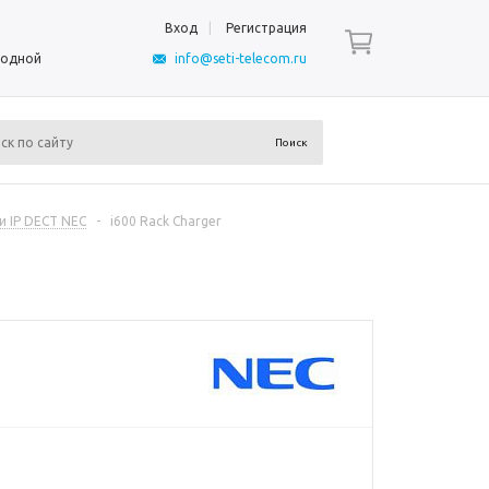
Вход
Регистрация
ыходной
info@seti-telecom.ru
 IP DECT NEC
-
i600 Rack Charger