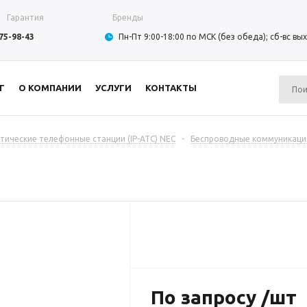
Гарантия
Бренды
975-98-43
Пн-Пт 9:00-18:00 по МСК (без обеда); сб-вс в
Г
О КОМПАНИИ
УСЛУГИ
КОНТАКТЫ
тические телефонные станции (IP-АТС) NEC
-
Беспроводные коммуникации
По запросу /шт