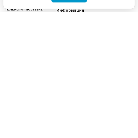
©2001-2026
СЕТИ
Компания
ТЕЛЕКОМ - поставка,
Информация
монтаж и обслуживание
Помощь
телекоммуникационного
оборудования.
Использование
информации с данного
сайта возможно только
с разрешения ООО
"СЕТИ ТЕЛЕКОМ".
Электронная
почта
info@seti-
telecom.ru
.
Политика
конфиденциальности
Договор публичной
оферты
8(800) 511-91-08
8(495) 975-98-43
info@seti-telecom.ru