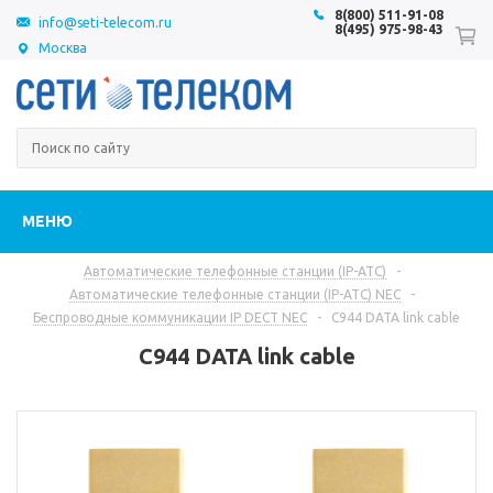
8(800) 511-91-08
info@seti-telecom.ru
8(495) 975-98-43
Москва
МЕНЮ
Автоматические телефонные станции (IP-АТС)
-
Автоматические телефонные станции (IP-АТС) NEC
-
Беспроводные коммуникации IP DECT NEC
-
C944 DATA link cable
C944 DATA link cable