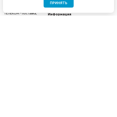
ПРИНЯТЬ
©2001-2026
СЕТИ
Компания
ТЕЛЕКОМ - поставка,
Информация
монтаж и обслуживание
Помощь
телекоммуникационного
оборудования.
Использование
информации с данного
сайта возможно только
с разрешения ООО
"СЕТИ ТЕЛЕКОМ".
Электронная
почта
info@seti-
telecom.ru
.
Политика
конфиденциальности
Договор публичной
оферты
8(800) 511-91-08
8(495) 975-98-43
info@seti-telecom.ru