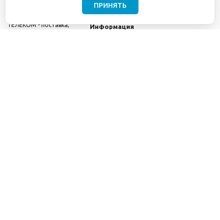
ПРИНЯТЬ
©2001-2026
СЕТИ
Компания
ТЕЛЕКОМ - поставка,
Информация
монтаж и обслуживание
Помощь
телекоммуникационного
оборудования.
Использование
информации с данного
сайта возможно только
с разрешения ООО
"СЕТИ ТЕЛЕКОМ".
Электронная
почта
info@seti-
telecom.ru
.
Политика
конфиденциальности
Договор публичной
оферты
8(800) 511-91-08
8(495) 975-98-43
info@seti-telecom.ru