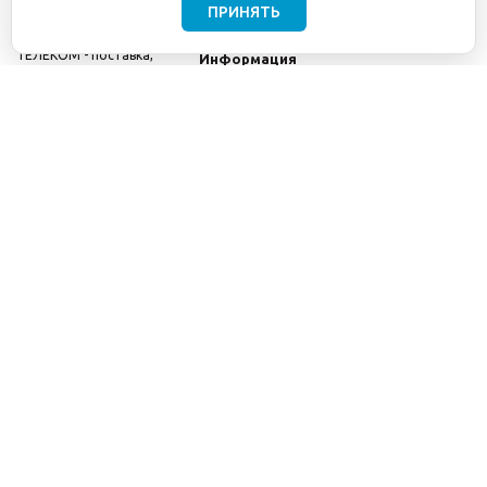
ПРИНЯТЬ
©2001-2026
СЕТИ
Компания
ТЕЛЕКОМ - поставка,
Информация
монтаж и обслуживание
Помощь
телекоммуникационного
оборудования.
Использование
информации с данного
сайта возможно только
с разрешения ООО
"СЕТИ ТЕЛЕКОМ".
Электронная
почта
info@seti-
telecom.ru
.
Политика
конфиденциальности
Договор публичной
оферты
8(800) 511-91-08
8(495) 975-98-43
info@seti-telecom.ru