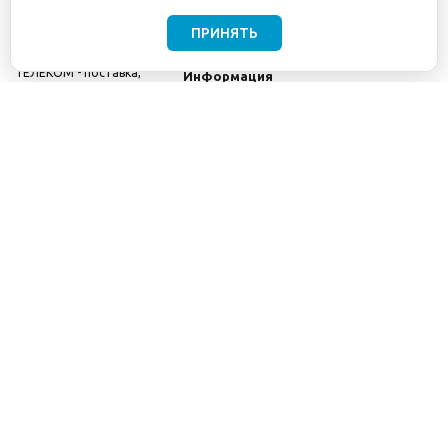
ПРИНЯТЬ
©2001-2026
СЕТИ
Компания
ТЕЛЕКОМ - поставка,
Информация
монтаж и обслуживание
Помощь
телекоммуникационного
оборудования.
Использование
информации с данного
сайта возможно только
с разрешения ООО
"СЕТИ ТЕЛЕКОМ".
Электронная
почта
info@seti-
telecom.ru
.
Политика
конфиденциальности
Договор публичной
оферты
8(800) 511-91-08
8(495) 975-98-43