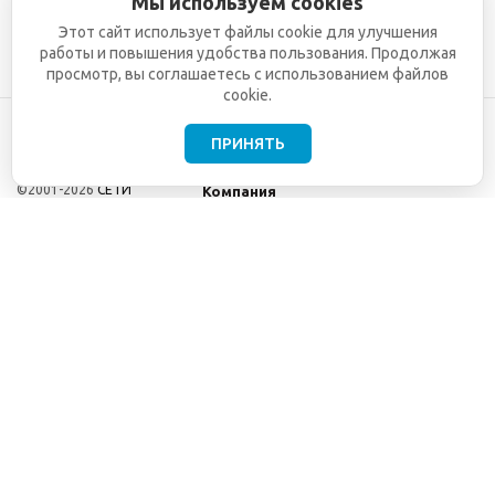
Мы используем cookies
Этот сайт использует файлы cookie для улучшения
работы и повышения удобства пользования. Продолжая
просмотр, вы соглашаетесь с использованием файлов
cookie.
ПРИНЯТЬ
©2001-2026
СЕТИ
Компания
ТЕЛЕКОМ - поставка,
Информация
монтаж и обслуживание
Помощь
телекоммуникационного
оборудования.
Использование
информации с данного
сайта возможно только
с разрешения ООО
"СЕТИ ТЕЛЕКОМ".
Электронная
почта
info@seti-
telecom.ru
.
Политика
конфиденциальности
Договор публичной