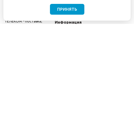
ПРИНЯТЬ
©2001-2026
СЕТИ
Компания
ТЕЛЕКОМ - поставка,
Информация
монтаж и обслуживание
Помощь
телекоммуникационного
оборудования.
Использование
информации с данного
сайта возможно только
с разрешения ООО
"СЕТИ ТЕЛЕКОМ".
Электронная
почта
info@seti-
telecom.ru
.
Политика
конфиденциальности
Договор публичной
оферты
8(800) 511-91-08
8(495) 975-98-43