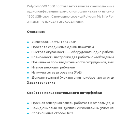
Polycom VVX 1500 поставляется вместе с несколькими 
аудиоконференции прямо с помощью нажатия на сенсо
1500 USB-слот. C помощью сервиса Polycom My Info P
аппарат не находится в соединении.
Описание:
Универсальность H.323 и SIP
Простота соединения одним нажатием
Быстрая окупаемость — оборудовать одно рабоче
Возможность настройки для работы с необходим
Повышение производительности сотрудников, высо
Низкое энергопотребление
Не нужна сетевая розетка (PoE)
Дополнительный блок питания приобретается отд
Характеристика
Свойства пользовательского интерфейса:
Прочная сенсорная панель работает и от пальцев, и
Семидюймовый ЖК-дисплей с изменяемым углом на
Соотношение сторон 16:9