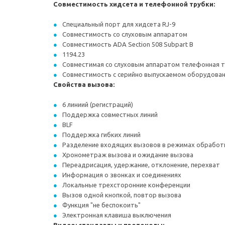
Совместимость хидсета и телефонной трубки:
Специальный порт для хидсета RJ-9
Совместимость со слуховым аппаратом
Совместимость ADA Section 508 Subpart B
1194.23
Совместимая со слуховым аппаратом телефонная тр
Совместимость с серийно выпускаемом оборудова
Свойства вызова:
6 линиий (регистраций)
Поддержка совместных линий
BLF
Поддержка гибких линий
Разделение входящих вызовов в режимах обработ
Хронометраж вызова и ожидание вызова
Переадрисация, удержание, отклонение, перехват
Информация о звонках и соединениях
Локальные трехсторонние конференции
Вызов одной кнопкой, повтор вызова
Функция "не беспокоить"
Электронная клавиша выключения