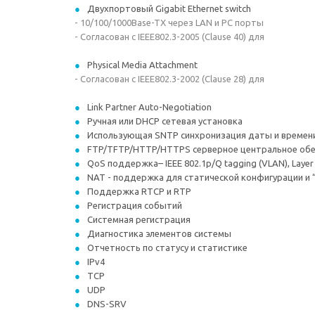
Двухпортовый Gigabit Ethernet switch
- 10/100/1000Base-TX через LAN и PC порты
- Согласован с IEEE802.3-2005 (Clause 40) для
Physical Media Attachment
- Согласован с IEEE802.3-2002 (Clause 28) для
Link Partner Auto-Negotiation
Ручная или DHCP сетевая установка
Использующая SNTP синхронизация даты и времен
FTP/TFTP/HTTP/HTTPS серверное центральное обес
QoS поддержка– IEEE 802.1p/Q tagging (VLAN), Layer
NAT - поддержка для статической конфигурации и “K
Поддержка RTCP и RTP
Регистрация событий
Системная регистрация
Диагностика элементов системы
Отчетность по статусу и статистике
IPv4
TCP
UDP
DNS-SRV