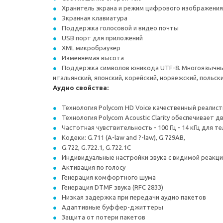
Хранитель экрана и режим цифрового изображения
Экранная клавиатура
Поддержка голосовой и видео почты
USB порт для приложений
XML микробраузер
Изменяемая высота
Поддержка символов юникода UTF-8. Многоязычный 
итальянский, японский, корейский, норвежский, польски
Аудио свойства:
Технология Polycom HD Voice качественный реалис
Технология Polycom Acoustic Clarity обеспечивает дв
Частотная чувствительность - 100 Гц - 14 кГц для 
Кодеки: G.711 (A-law and ?-law), G.729AB,
G.722, G.722.1, G.722.1C
Индивидуальные настройки звука с видимой реакци
Активация по голосу
Генерация комфортного шума
Генерация DTMF звука (RFC 2833)
Низкая задержка при передачи аудио пакетов
Адаптивные буффер-джиттеры
Защита от потери пакетов