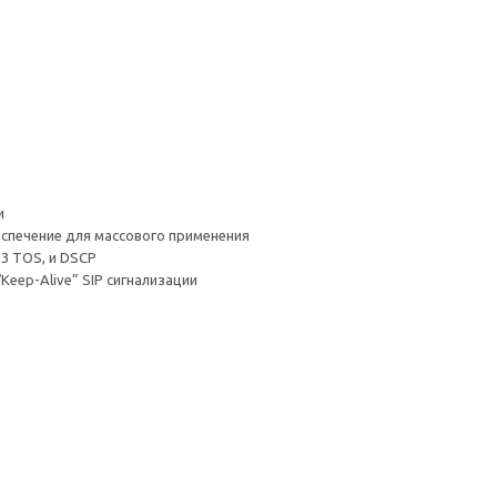
и
печение для массового применения
 3 TOS, и DSCP
eep-Alive” SIP сигнализации