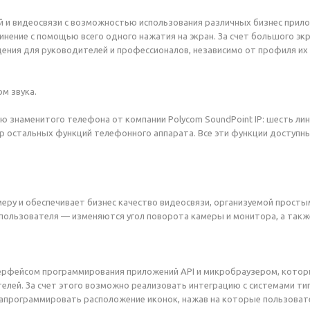
 и видеосвязи с возможностью использования различных бизнес прил
нение с помощью всего одного нажатия на экран. За счет большого эк
ния для руководителей и профессионалов, независимо от профиля их 
м звука.
знаменитого телефона от компании Polycom SoundPoint IP: шесть лини
р остальных функций телефонного аппарата. Все эти функции доступны 
меру и обеспечивает бизнес качество видеосвязи, организуемой прост
ользователя — изменяются угол поворота камеры и монитора, а такж
ерфейсом программирования приложений API и микробраузером, котор
елей. За счет этого возможно реализовать интеграцию с системами т
апрограммировать расположение иконок, нажав на которые пользоват