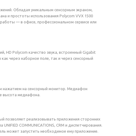
ожений. Обладая уникальным сенсорным экраном,
рана и простоты использования Polycom VVX 1500
работы — в офисе, профессиональном сервисе или
й, HD Polycom качество звука, встроенный Gigabit
как через наборное поле, так и через сенсорный
ым нажатием на сенсорный монитор. Медиафон
е высота медиафона.
ый позволяет реализовывать приложения сторонних
ипа UNIFIED COMMUNICATIONS, CRM и диспетчирования.
ель может запустить необходимое ему приложение.