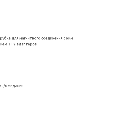
убка для магнитного соединения с ним
нием TTY-адаптеров
ка/ожидание