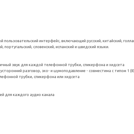
пользовательский интерфейс, включающий русский, китайский, голланд
й, португальский, словенский, испанский и шведский языки.
тичный звук для каждой телефонной трубки, спикерфона и хидсета
усторонний разговор, эхо- и шумоподавление - совместима с типом 1 (IEE
телефонной трубки, спикерфона или хидсета
ей для каждого аудио канала