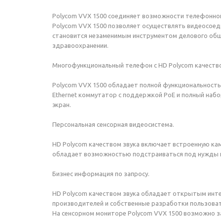
Polycom VVX 1500 соединяет возможности телефонной
Polycom VVX 1500 позволяет осуществлять видеосоеди
становится незаменимым инструментом делового обще
здравоохранении.
Многофункциональный телефон с HD Polycom качество
Polycom VVX 1500 обладает полной функциональностью 
Ethernet коммутатор с поддержкой PoE и полный набо
экран.
Персональная сенсорная видеосистема.
HD Polycom качеством звука включает встроенную ка
обладает возможностью подстраиваться под нужды п
Бизнес информация по запросу.
HD Polycom качеством звука обладает открытым инт
производителей и собственные разработки пользоват
На сенсорном мониторе Polycom VVX 1500 возможно з