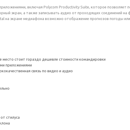
приложениями, включая Polycom Productivity Suite, которое позволяе
рный экран, а также записывать аудио от проходящих соединений на 
ortal на экране медиафона возможно отображение прогнозов погоды ил
е место стоит гораздо дешевле стоимости командировки
ыми приложениями
кокачественная связь по видео и аудио
ельно
 от стилуса
клона