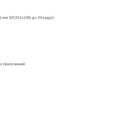
 или SIF(352x240) до 30 кадр/c
их приложений