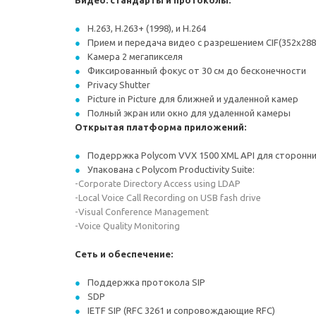
Видео: стандарты и протоколы:
H.263, H.263+ (1998), и H.264
Прием и передача видео с разрешением CIF(352x288)
Камера 2 мегапикселя
Фиксированный фокус от 30 см до бесконечности
Privacy Shutter
Picture in Picture для ближней и удаленной камер
Полный экран или окно для удаленной камеры
Открытая платформа приложений:
Подерржка Polycom VVX 1500 XML API для сторонн
Упакована с Polycom Productivity Suite:
-Corporate Directory Access using LDAP
-Local Voice Call Recording on USB fash drive
-Visual Conference Management
-Voice Quality Monitoring
Сеть и обеспечение:
Поддержка протокола SIP
SDP
IETF SIP (RFC 3261 и сопровождающие RFC)