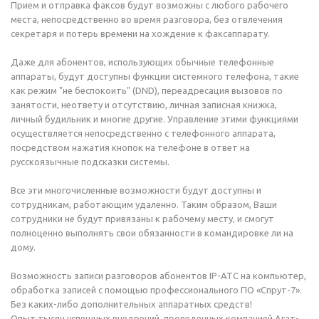
Прием и отправка факсов будут возможны с любого рабочего
места, непосредственно во время разговора, без отвлечения
секретаря и потерь времени на хождение к факсаппарату.
Даже для абонентов, использующих обычные телефонные
аппараты, будут доступны функции системного телефона, такие
как режим "не беспокоить" (DND), переадресация вызовов по
занятости, неответу и отсутствию, личная записная книжка,
личный будильник и многие другие. Управление этими функциями
осуществляется непосредственно с телефонного аппарата,
посредством нажатия кнопок на телефоне в ответ на
русскоязычные подсказки системы.
Все эти многочисленные возможности будут доступны и
сотрудникам, работающим удаленно. Таким образом, Ваши
сотрудники не будут привязаны к рабочему месту, и смогут
полноценно выполнять свои обязанности в командировке ли на
дому.
Возможность записи разговоров абонентов IP-АТС на компьютер,
обработка записей с помощью профессионального ПО «Спрут-7».
Без каких-либо дополнительных аппаратных средств!
Опыт тысяч успешных внедрений, проведенных компанией Агат-