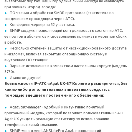
аналоговых портах. Ваши городские линии никогда не «зависнут»
при звонках «город-город»!
ПО чтения и обработки SMDR протокола (статистика по
соединениям проходящим через АТС).
Конференц-сервер на 32 участника.
SNMP модуль, позволяющий контролировать состояние АТС,
ее портов и абонентов и своевременно принимать меры при сбоях
в работе.
Несколько степеней защиты от несанкционированного доступа
и «взлома», включая закрытую операционную систему и
внутреннее ПО станции!
Вариант исполнения в компактном настольном корпусе (модель
3730).
И многое другое!
Возможности IP-АТС «Agat UX-3710» легко расширяются, без
каких-либо дополнительных аппаратных средств, с
помощью внешнего программного обеспечения:
AgatStatManager - удобный и интуитивно понятный
программный модуль, который позволяет пользователям IP-АТС
Agat UX увидеть реальную статистику по использованию
телефонных линий компании.
SNMP-менеджер LANStatePro Agat, позволяющий