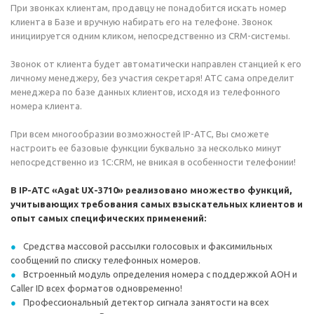
При звонках клиентам, продавцу не понадобится искать номер
клиента в Базе и вручную набирать его на телефоне. Звонок
инициируется одним кликом, непосредственно из CRM-системы.
Звонок от клиента будет автоматически направлен станцией к его
личному менеджеру, без участия секретаря! АТС сама определит
менеджера по базе данных клиентов, исходя из телефонного
номера клиента.
При всем многообразии возможностей IP-АТС, Вы сможете
настроить ее базовые функции буквально за несколько минут
непосредственно из 1С:CRM, не вникая в особенности телефонии!
В IP-АТС «Agat UX-3710» реализовано множество функций,
учитывающих требования самых взыскательных клиентов и
опыт самых специфических применений:
Средства массовой рассылки голосовых и факсимильных
сообщений по списку телефонных номеров.
Встроенный модуль определения номера с поддержкой АОН и
Caller ID всех форматов одновременно!
Профессиональный детектор сигнала занятости на всех