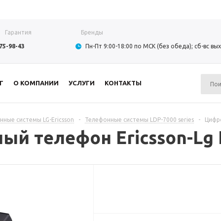
Гарантия
Бренды
975-98-43
Пн-Пт 9:00-18:00 по МСК (без обеда); сб-вс в
Г
О КОМПАНИИ
УСЛУГИ
КОНТАКТЫ
нные системы LG-Ericsson
-
Телефонные системы LDP-7000 series
-
Цифро
ый телефон Ericsson-Lg 