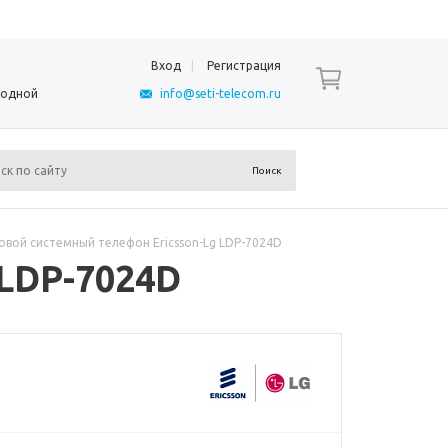
Вход
Регистрация
ыходной
info@seti-telecom.ru
вой системный телефон Ericsson-Lg LDP-7024D
LDP-7024D