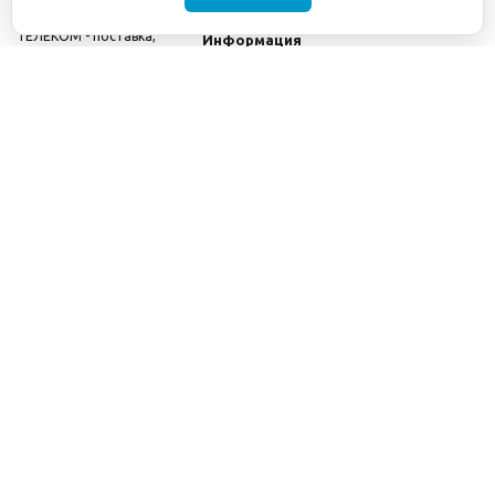
©2001-2026
СЕТИ
Компания
ТЕЛЕКОМ - поставка,
Информация
монтаж и обслуживание
Помощь
телекоммуникационного
оборудования.
Использование
информации с данного
сайта возможно только
с разрешения ООО
"СЕТИ ТЕЛЕКОМ".
Электронная
почта
info@seti-
telecom.ru
.
Политика
конфиденциальности
Договор публичной
оферты
8(800) 511-91-08
8(495) 975-98-43
info@seti-telecom.ru