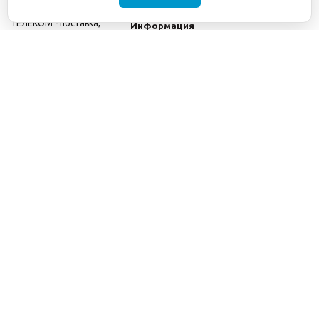
©2001-2026
СЕТИ
Компания
ТЕЛЕКОМ - поставка,
Информация
монтаж и обслуживание
Помощь
телекоммуникационного
оборудования.
Использование
информации с данного
сайта возможно только
с разрешения ООО
"СЕТИ ТЕЛЕКОМ".
Электронная
почта
info@seti-
telecom.ru
.
Политика
конфиденциальности
Договор публичной
оферты
8(800) 511-91-08
8(495) 975-98-43
info@seti-telecom.ru