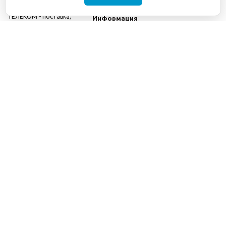
©2001-2026
СЕТИ
Компания
ТЕЛЕКОМ - поставка,
Информация
монтаж и обслуживание
Помощь
телекоммуникационного
оборудования.
Использование
информации с данного
сайта возможно только
с разрешения ООО
"СЕТИ ТЕЛЕКОМ".
Электронная
почта
info@seti-
telecom.ru
.
Политика
конфиденциальности
Договор публичной
оферты
8(800) 511-91-08
8(495) 975-98-43
info@seti-telecom.ru