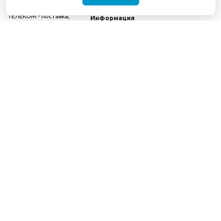
©2001-2026
СЕТИ
Компания
ТЕЛЕКОМ - поставка,
Информация
монтаж и обслуживание
Помощь
телекоммуникационного
оборудования.
Использование
информации с данного
сайта возможно только
с разрешения ООО
"СЕТИ ТЕЛЕКОМ".
Электронная
почта
info@seti-
telecom.ru
.
Политика
конфиденциальности
Договор публичной
оферты
8(800) 511-91-08
8(495) 975-98-43
info@seti-telecom.ru