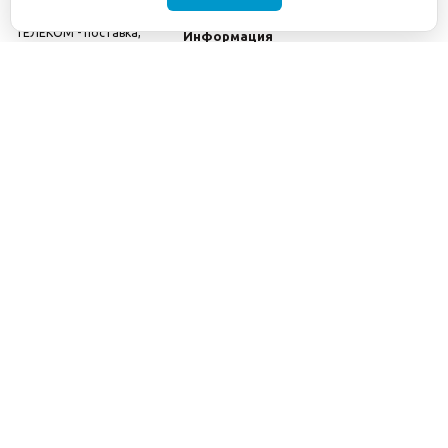
©2001-2026
СЕТИ
Компания
ТЕЛЕКОМ - поставка,
Информация
монтаж и обслуживание
Помощь
телекоммуникационного
оборудования.
Использование
информации с данного
сайта возможно только
с разрешения ООО
"СЕТИ ТЕЛЕКОМ".
Электронная
почта
info@seti-
telecom.ru
.
Политика
конфиденциальности
Договор публичной
оферты
8(800) 511-91-08
8(495) 975-98-43
info@seti-telecom.ru