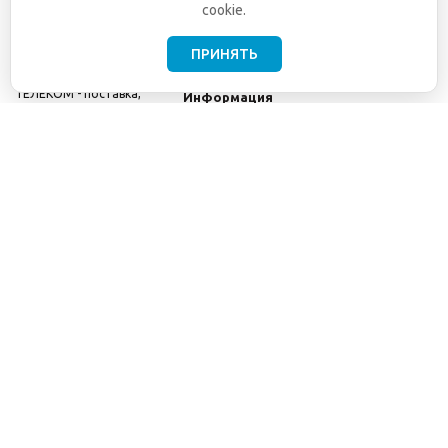
cookie.
ПРИНЯТЬ
©2001-2026
СЕТИ
Компания
ТЕЛЕКОМ - поставка,
Информация
монтаж и обслуживание
Помощь
телекоммуникационного
оборудования.
Использование
информации с данного
сайта возможно только
с разрешения ООО
"СЕТИ ТЕЛЕКОМ".
Электронная
почта
info@seti-
telecom.ru
.
Политика
конфиденциальности
Договор публичной
оферты
8(800) 511-91-08