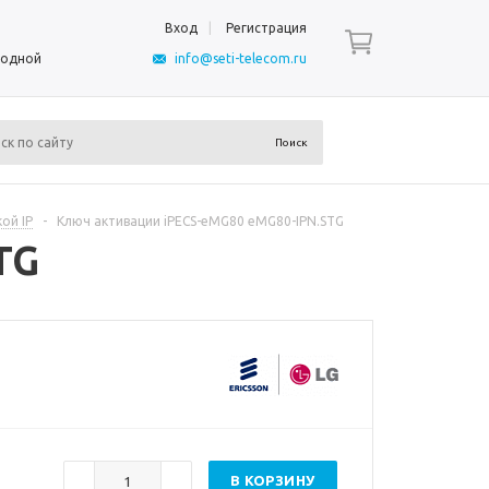
Вход
Регистрация
ыходной
info@seti-telecom.ru
ой IP
-
Ключ активации iPECS-eMG80 eMG80-IPN.STG
TG
В КОРЗИНУ