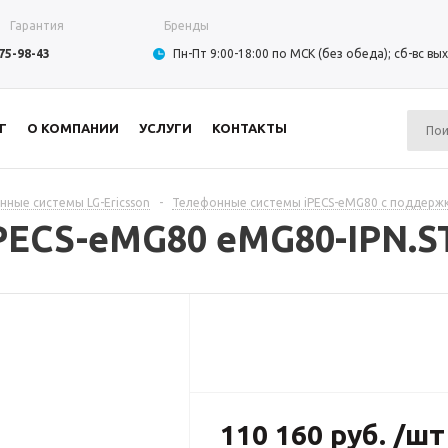
Гарантия
Бренды
975-98-43
Пн-Пт 9:00-18:00 по МСК (без обеда); сб-вс в
Г
О КОМПАНИИ
УСЛУГИ
КОНТАКТЫ
нные системы LG-Ericsson
-
Телефонные системы iPECS-eMG80 с поддержк
PECS-eMG80 eMG80-IPN.S
110 160 руб. /шт