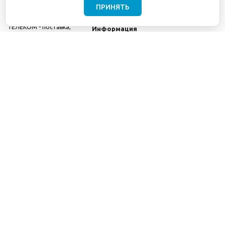
ПРИНЯТЬ
©2001-2026
СЕТИ
Компания
ТЕЛЕКОМ - поставка,
Информация
монтаж и обслуживание
Помощь
телекоммуникационного
оборудования.
Использование
информации с данного
сайта возможно только
с разрешения ООО
"СЕТИ ТЕЛЕКОМ".
Электронная
почта
info@seti-
telecom.ru
.
Политика
конфиденциальности
Договор публичной
оферты
8(800) 511-91-08
8(495) 975-98-43
info@seti-telecom.ru