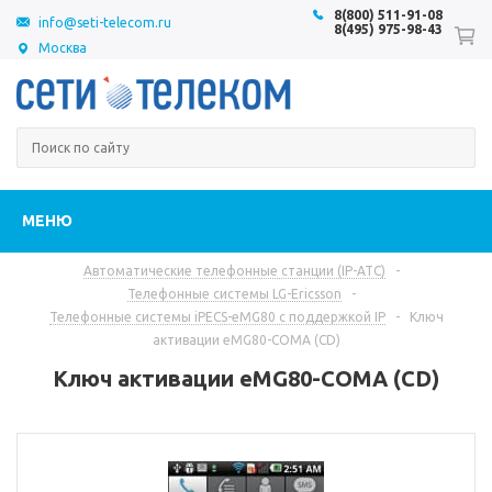
8(800) 511-91-08
info@seti-telecom.ru
8(495) 975-98-43
Москва
МЕНЮ
Автоматические телефонные станции (IP-АТС)
-
Телефонные системы LG-Ericsson
-
Телефонные системы iPECS-eMG80 с поддержкой IP
-
Ключ
активации eMG80-COMA (CD)
Ключ активации eMG80-COMA (CD)