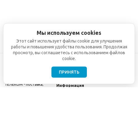
Мы используем cookies
Этот сайт использует файлы cookie для улучшения
работы и повышения удобства пользования. Продолжая
просмотр, вы соглашаетесь с использованием файлов
cookie.
ПРИНЯТЬ
©2001-2026
СЕТИ
Компания
ТЕЛЕКОМ - поставка,
Информация
монтаж и обслуживание
Помощь
телекоммуникационного
оборудования.
Использование
информации с данного
сайта возможно только
с разрешения ООО
"СЕТИ ТЕЛЕКОМ".
Электронная