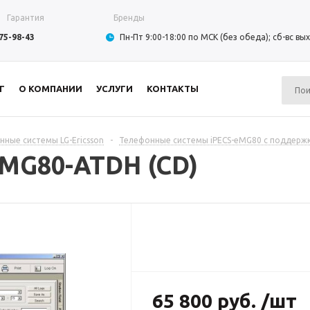
Гарантия
Бренды
975-98-43
Пн-Пт 9:00-18:00 по МСК (без обеда); сб-вс в
Г
О КОМПАНИИ
УСЛУГИ
КОНТАКТЫ
нные системы LG-Ericsson
-
Телефонные системы iPECS-eMG80 с поддержк
MG80-ATDH (CD)
65 800 руб. /шт