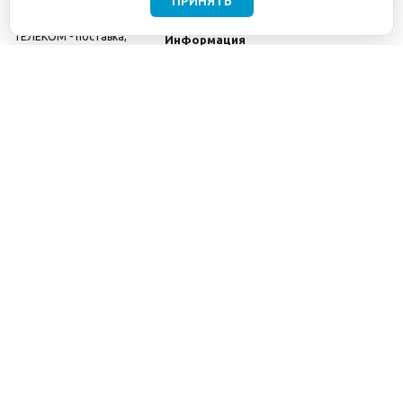
ПРИНЯТЬ
©2001-2026
СЕТИ
Компания
ТЕЛЕКОМ - поставка,
Информация
монтаж и обслуживание
Помощь
телекоммуникационного
оборудования.
Использование
информации с данного
сайта возможно только
с разрешения ООО
"СЕТИ ТЕЛЕКОМ".
Электронная
почта
info@seti-
telecom.ru
.
Политика
конфиденциальности
Договор публичной
оферты
8(800) 511-91-08
8(495) 975-98-43
info@seti-telecom.ru