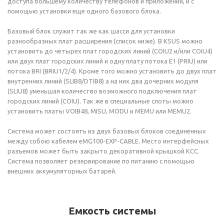
доступа большему количеству телефонов и приложений, и с
помощью установки еще одного базового блока.
Базовый блок служит так же как шасси для установки
разнообразных плат расширения (список ниже). В KSUS можно
установить до четырех плат городских линий (СОIU2 и/или COIU4)
или двух плат городских линий и одну плату потока E1 (PRIU) или
потока BRI (BRIU1/2/4). Кроме того можно установить до двух плат
внутренних линий (SLIB8/DTIB8) а на них два дочерних модуля
(SLIU8) уменьшая количество возможного подключения плат
городских линий (COIU). Так же в специальные слоты можно
установить платы VOIB48, MISU, MODU и MEMU или MEMU2.
Система может состоять из двух базовых блоков соединенных
между собою кабелем eMG100-EXP-CABLE. Место интерфейсных
разъемов может быть закрыто декоративной крышкой KCC.
Система позволяет резервирование по питанию с помощью
внешних аккумуляторных батарей.
Емкость системы