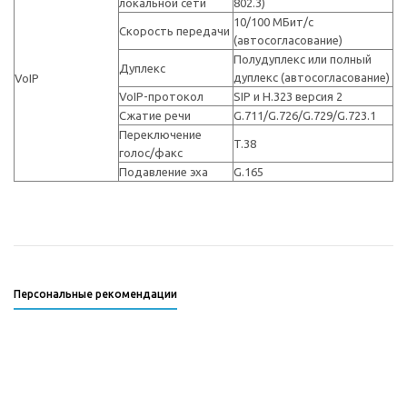
локальной сети
802.3)
10/100 МБит/с
Скорость передачи
(автосогласование)
Полудуплекс или полный
Дуплекс
дуплекс (автосогласование)
VoIP
VoIP-протокол
SIP и H.323 версия 2
Сжатие речи
G.711/G.726/G.729/G.723.1
Переключение
T.38
голос/факс
Подавление эха
G.165
Персональные рекомендации