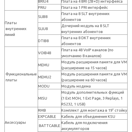
BRIU4
Плата на 4 BRI (2B+D) интерфейса
PRIU
Плата на 1 PRI интерфейс
Плата на 8 SLT внутренних
SLIB8
абонентов
Платы
Дочерний модуль на 8 SLT
внутренних
SLIU8
внутренних абонентов
линий
Плата на 8 DKT внутренних
DTIB8
абонентов
Плата на 48 VoIP каналов (по
VOIB48
умолчанию 8 каналов)
Модуль расширения памяти для VM
MEMU
(расширение на 15 часов)
Функциональные
Модуль расширения памяти для VM
MEMU2
платы
(расширение на 60 часов)
MODU
Модуль модема
Модуль дополнительных функций
MISU
(1 Ext MOH, 1 Ext Page, 3 Replays, 1
RS232, 1 USB)
RMB
Комплект для монтажа в 19" стойку
EXPCABLE
Кабель для объединения KSU
Аксессуары
Кабель для подключения
BATTCABLE
аккумуляторов