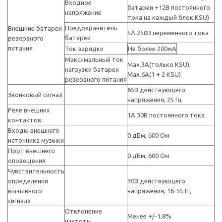
Входное
батареи +12В постоянного
напряжение
тока на каждый блок KSU)
Предохранитель
Внешние батареи
5A 250В переменного тока
батареи
резервного
питания
Ток зарядки
Не более 200мА
Максимальный ток
Max.3A(только KSU),
нагрузки батареи
Max.6A(1 + 2 KSU)
резервного питания
65В действующего
Звонковый сигнал
напряжения, 25 Гц
Реле внешних
1A 30В постоянного тока
контактов
Входы внешнего
0 дБм, 600 Ом
источника музыки
Порт внешнего
0 дБм, 600 Ом
оповещения
Чувствительность
определения
30В действующего
вызывного
напряжения, 16-55 Гц
сигнала
Отклонение
Менее +/-1,8%
частоты