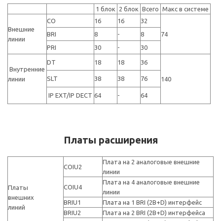
1 блок
2 блок
Всего
Макс в системе
СО
16
16
32
Внешние
BRI
8
-
8
74
линии
PRI
30
-
30
DT
18
18
36
Внутренние
SLT
38
38
76
линии
140
IP EXT/IP DECT
64
-
64
Платы расширения
Плата на 2 аналоговые внешние
COIU2
линии
Плата на 4 аналоговые внешние
COIU4
Платы
линии
внешних
BRIU1
Плата на 1 BRI (2B+D) интерфейс
линий
BRIU2
Плата на 2 BRI (2B+D) интерфейса