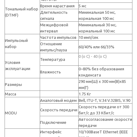
Время нарастания
5 мс
Тональный набор
Длительность
Минимальная 50 мс,
(DTMF)
сигнала
нормальная 100 мс
Межцифровой
Минимальный 30 мс,
интервал
нормальный 100 мс
Частота импульсов
10 имп/сек
Импульсный
Отношение
набор
60/40% или 66/33%
импульс/пауза
0 (o C) - 40 (o C)
Температура
Условия
эксплуатации
0~80% без образования
Влажность
конденсата
290 мм(Ш) x 300 мм(В)x85
Размеры
мм(Г)
Масса
1.75 Кг
Аналоговый модем
Bell, ITU-T, V.34 V.32BIS, V.90
Скорость передачи от 300
Скорость передачи
MODU
бит/с до 33 Kбит/с
Автосогласование скорости
Подключение
передачи
Интерфейс
10/100BaseT Ethernet (IEEE