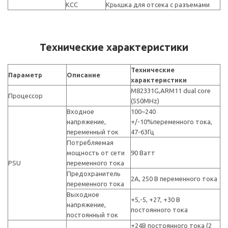
KCC
Крышка для отсека с разъемами
Технические характеристики
Технические
Параметр
Описание
характеристики
M82331G,ARM11 dual core
Процессор
(550MHz)
Входное
100~240
напряжение,
+/-10%переменного тока,
переменный ток
47-63Гц
Потребляемая
мощность от сети
90 Ватт
PSU
переменного тока
Предохранитель
2A, 250 В переменного тока
переменного тока
Выходное
+5,-5, +27, +30 В
напряжение,
постоянного тока
постоянный ток
+24В постоянного тока (2