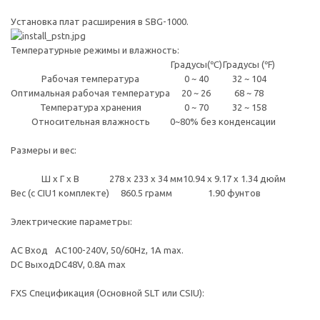
Установка плат расширения в SBG-1000.
Температурные режимы и влажность:
Градусы(℃)
Градусы (℉)
Рабочая температура
0 ~ 40
32 ~ 104
Оптимальная рабочая температура
20 ~ 26
68 ~ 78
Температура хранения
0 ~ 70
32 ~ 158
Относительная влажность
0~80% без конденсации
Размеры и вес:
Ш x Г x В
278 x 233 x 34 мм
10.94 x 9.17 x 1.34 дюйм
Вес (с CIU1 комплекте)
860.5 грамм
1.90 фунтов
Электрические параметры:
AC Вход
AC100-240V, 50/60Hz, 1A max.
DC Выход
DC48V, 0.8A max
FXS Спецификация (Основной SLT или CSIU):