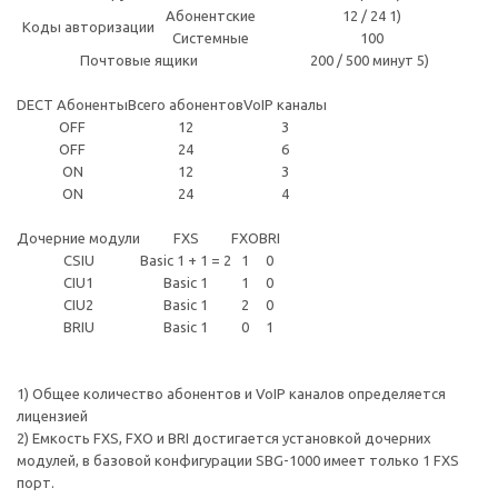
Абонентские
12 / 24 1)
Коды авторизации
Системные
100
Почтовые ящики
200 / 500 минут 5)
DECT Абоненты
Всего абонентов
VoIP каналы
OFF
12
3
OFF
24
6
ON
12
3
ON
24
4
Дочерние модули
FXS
FXO
BRI
CSIU
Basic 1 + 1 = 2
1
0
CIU1
Basic 1
1
0
CIU2
Basic 1
2
0
BRIU
Basic 1
0
1
1) Общее количество абонентов и VoIP каналов определяется
лицензией
2) Емкость FXS, FXO и BRI достигается установкой дочерних
модулей, в базовой конфигурации SBG-1000 имеет только 1 FXS
порт.