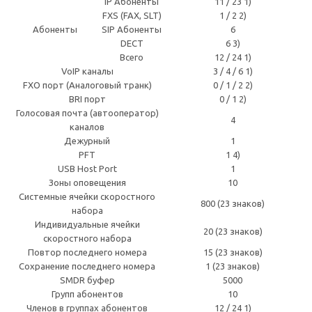
IP Абоненты
11 / 23 1)
FXS (FAX, SLT)
1 / 2 2)
Абоненты
SIP Абоненты
6
DECT
6 3)
Всего
12 / 24 1)
VoIP каналы
3 / 4 / 6 1)
FXO порт (Аналоговый транк)
0 / 1 / 2 2)
BRI порт
0 / 1 2)
Голосовая почта (автооператор)
4
каналов
Дежурный
1
PFT
1 4)
USB Host Port
1
Зоны оповещения
10
Системные ячейки скоростного
800 (23 знаков)
набора
Индивидуальные ячейки
20 (23 знаков)
скоростного набора
Повтор последнего номера
15 (23 знаков)
Сохранение последнего номера
1 (23 знаков)
SMDR буфер
5000
Групп абонентов
10
Членов в группах абонентов
12 / 24 1)