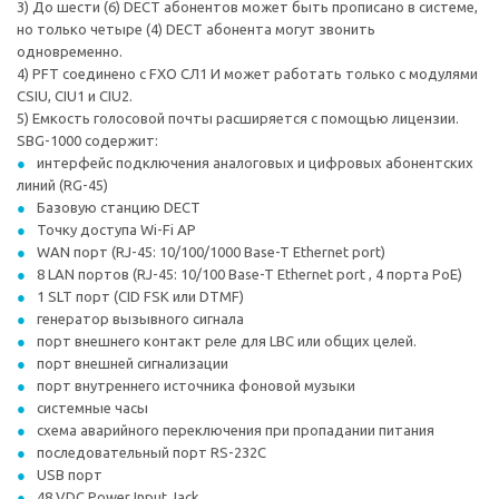
3) До шести (6) DECT абонентов может быть прописано в системе,
но только четыре (4) DECT абонента могут звонить
одновременно.
4) PFT соединено с FXO СЛ1 И может работать только с модулями
CSIU, CIU1 и CIU2.
5) Емкость голосовой почты расширяется с помощью лицензии.
SBG-1000 содержит:
интерфейс подключения аналоговых и цифровых абонентских
линий (RG-45)
Базовую станцию DECT
Точку доступа Wi-Fi AP
WAN порт (RJ-45: 10/100/1000 Base-T Ethernet port)
8 LAN портов (RJ-45: 10/100 Base-T Ethernet port , 4 порта PoE)
1 SLT порт (CID FSK или DTMF)
генератор вызывного сигнала
порт внешнего контакт реле для LBC или общих целей.
порт внешней сигнализации
порт внутреннего источника фоновой музыки
системные часы
схема аварийного переключения при пропадании питания
последовательный порт RS-232C
USB порт
48 VDC Power Input Jack