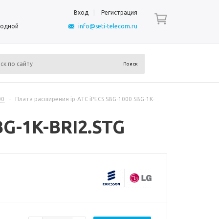
Вход
Регистрация
ыходной
info@seti-telecom.ru
00
-
Плата расширения ip-АТС iPECS SBG-1000 SBG-1K-
BG-1K-BRI2.STG