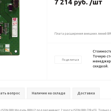
7 214 руб. /шт
Плата расширения внешних линий BR
Стоимость
Точную ст
Поделиться
менеджеро
скидкой.
ать вопрос
Наличие на складе
Доставка
ISDN BRI Модуль BRIU2 поддерживает 2 порта ISDN BRI (2B+D). Только 