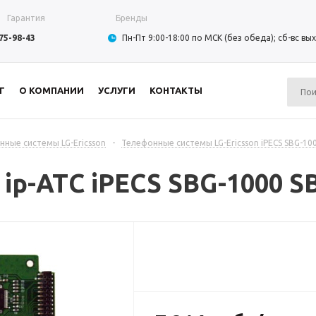
Гарантия
Бренды
975-98-43
Пн-Пт 9:00-18:00 по МСК (без обеда); сб-вс в
Г
О КОМПАНИИ
УСЛУГИ
КОНТАКТЫ
нные системы LG-Ericsson
-
Телефонные системы LG-Ericsson iPECS SBG-10
ip-АТС iPECS SBG-1000 S