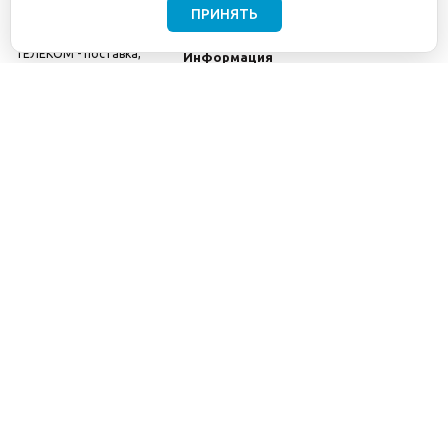
ПРИНЯТЬ
©2001-2026
СЕТИ
Компания
ТЕЛЕКОМ - поставка,
Информация
монтаж и обслуживание
Помощь
телекоммуникационного
оборудования.
Использование
информации с данного
сайта возможно только
с разрешения ООО
"СЕТИ ТЕЛЕКОМ".
Электронная
почта
info@seti-
telecom.ru
.
Политика
конфиденциальности
Договор публичной
оферты
8(800) 511-91-08
8(495) 975-98-43
info@seti-telecom.ru