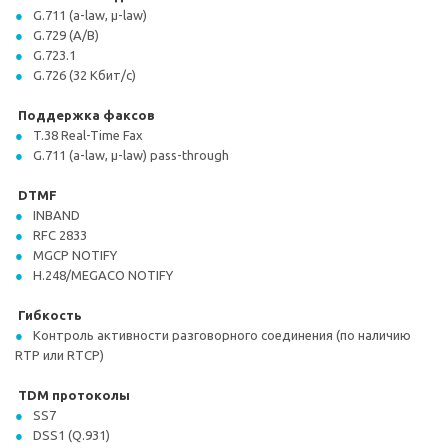
G.711 (a-law, µ-law)
G.729 (A/B)
G.723.1
G.726 (32 Кбит/c)
Поддержка факсов
T.38 Real-Time Fax
G.711 (a-law, µ-law) pass-through
DTMF
INBAND
RFC 2833
MGCP NOTIFY
H.248/MEGACO NOTIFY
Гибкость
Контроль активности разговорного соединения (по наличию
RTP или RTCP)
TDM протоколы
SS7
DSS1 (Q.931)