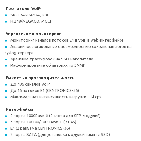
Протоколы VoIP
SIGTRAN M2UA, IUA
H.248/MEGACO, MGCP
Управление и мониторинг
Мониторинг каналов потоков Е1 и VoIP в web-интерфейсе
Аварийное логирование с возможностью сохранения логов на
syslog-сервере
Хранение трассировок на SSD-накопителе
Информирование об авариях по SNMP
Емкость и производительность
До 496 каналов VoIP
До 16 потоков E1 (CENTRONICS-36)
Максимальная интенсивность нагрузки - 14 cps
Интерфейсы
2 порта 1000Base-X (2 слота для SFP-модулей)
3 порта 10/100/1000Base-T (RJ-45)
E1 (2 разъема CENTRONICS-36)
2 порта SATA (для установки модулей памяти SSD)