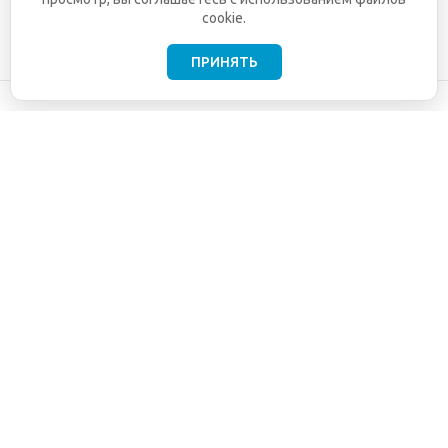
cookie.
ПРИНЯТЬ
©2001-2026
СЕТИ
Компания
ТЕЛЕКОМ - поставка,
Информация
монтаж и обслуживание
Помощь
телекоммуникационного
оборудования.
Использование
информации с данного
сайта возможно только
с разрешения ООО
"СЕТИ ТЕЛЕКОМ".
Электронная
почта
info@seti-
telecom.ru
.
Политика
конфиденциальности
Договор публичной