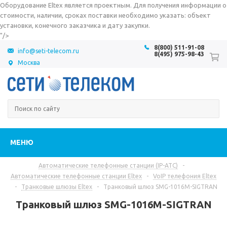
Оборудование Eltex является проектным. Для получения информации о
стоимости, наличии, сроках поставки необходимо указать: объект
установки, конечного заказчика и дату закупки.
"/>
8(800) 511-91-08
info@seti-telecom.ru
8(495) 975-98-43
Москва
МЕНЮ
Автоматические телефонные станции (IP-АТС)
-
Автоматические телефонные станции Eltex
-
VoIP телефония Eltex
-
Транковые шлюзы Eltex
-
Транковый шлюз SMG-1016M-SIGTRAN
Транковый шлюз SMG-1016M-SIGTRAN