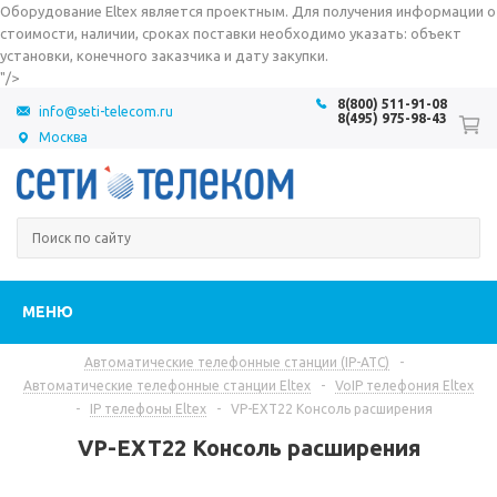
Оборудование Eltex является проектным. Для получения информации о
стоимости, наличии, сроках поставки необходимо указать: объект
установки, конечного заказчика и дату закупки.
"/>
8(800) 511-91-08
info@seti-telecom.ru
8(495) 975-98-43
Москва
МЕНЮ
Автоматические телефонные станции (IP-АТС)
-
Автоматические телефонные станции Eltex
-
VoIP телефония Eltex
-
IP телефоны Eltex
-
VP-EXT22 Консоль расширения
VP-EXT22 Консоль расширения