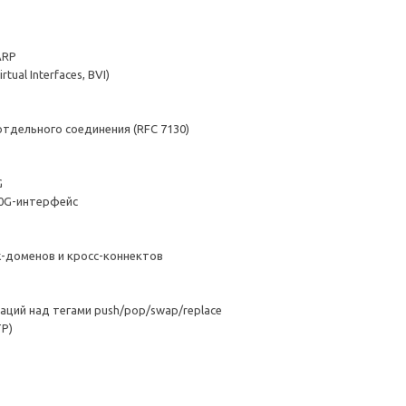
ARP
ual Interfaces, BVI)
тдельного соединения (RFC 7130)
G
40G-интерфейс
-доменов и кросс-коннектов
аций над тегами push/pop/swap/replace
TP)