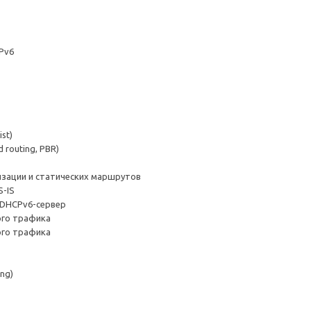
Pv6
st)
routing, PBR)
зации и статических маршрутов
S-IS
4/DHCPv6-сервер
ного трафика
ного трафика
ng)