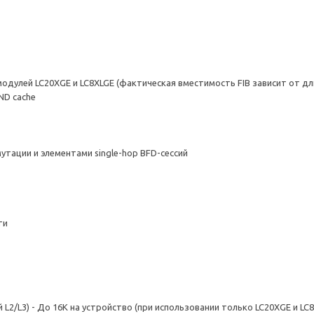
одулей LC20XGE и LC8XLGE (фактическая вместимость FIB зависит от д
ND cache
тации и элементами single-hop BFD-сессий
ти
L2/L3) - До 16K на устройство (при использовании только LC20XGE и LC