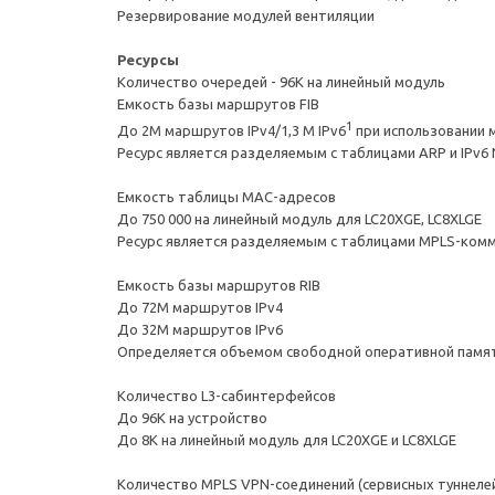
Резервирование модулей вентиляции
Ресурсы
Количество очередей - 96K на линейный модуль
Емкость базы маршрутов FIB
1
До 2M маршрутов IPv4/1,3 M IPv6
при использовании м
Ресурс является разделяемым с таблицами ARP и IPv6 
Емкость таблицы MAC-адресов
До 750 000 на линейный модуль для LC20XGE, LC8XLGE
Ресурс является разделяемым с таблицами MPLS-комму
Емкость базы маршрутов RIB
До 72M маршрутов IPv4
До 32M маршрутов IPv6
Определяется объемом свободной оперативной памя
Количество L3-сабинтерфейсов
До 96K на устройство
До 8К на линейный модуль для LC20XGE и LC8XLGE
Количество MPLS VPN-соединений (сервисных туннелей 