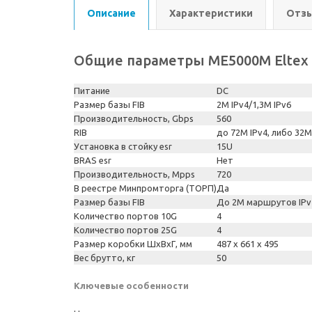
Описание
Характеристики
Отзы
Общие параметры ME5000M Eltex
Питание
DC
Размер базы FIB
2M IPv4/1,3M IPv6
Производительность, Gbps
560
RIB
до 72M IPv4, либо 32M
Установка в стойку esr
15U
BRAS esr
Нет
Производительность, Mpps
720
В реестре Минпромторга (ТОРП)
Да
Размер базы FIB
До 2M маршрутов IPv4
Количество портов 10G
4
Количество портов 25G
4
Размер коробки ШхВхГ, мм
487 x 661 x 495
Вес брутто, кг
50
Ключевые особенности