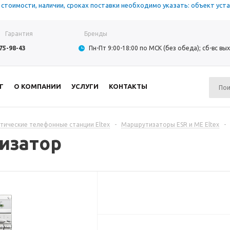
тоимости, наличии, сроках поставки необходимо указать: объект устан
Гарантия
Бренды
975-98-43
Пн-Пт 9:00-18:00 по МСК (без обеда); сб-вс в
Г
О КОМПАНИИ
УСЛУГИ
КОНТАКТЫ
тические телефонные станции Eltex
-
Маршрутизаторы ESR и ME Eltex
-
изатор