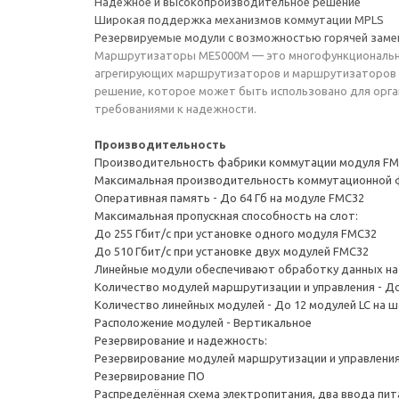
Надежное и высокопроизводительное решение
Широкая поддержка механизмов коммутации MPLS
Резервируемые модули с возможностью горячей зам
Маршрутизаторы MЕ5000M — это многофункциональные 
агрегирующих маршрутизаторов и маршрутизаторов г
решение, которое может быть использовано для орга
требованиями к надежности.
Производительность
Производительность фабрики коммутации модуля FMC3
Максимальная производительность коммутационной фа
Оперативная память - До 64 Гб на модуле FMC32
Максимальная пропускная способность на слот:
До 255 Гбит/с при установке одного модуля FMC32
До 510 Гбит/с при установке двух модулей FMC32
Линейные модули обеспечивают обработку данных на с
Количество модулей маршрутизации и управления - До
Количество линейных модулей - До 12 модулей LC на ш
Расположение модулей - Вертикальное
Резервирование и надежность:
Резервирование модулей маршрутизации и управлени
Резервирование ПО
Распределённая схема электропитания, два ввода пит