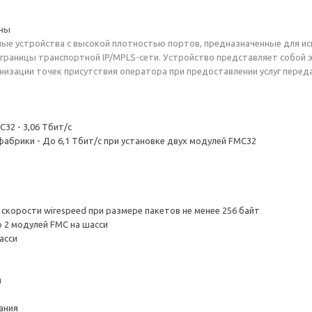
ены
уcтройства с высокой плотностью портов, предназначенные для испо
раницы транспортной IP/MPLS-сети. Устройство представляет собой 
низации точек присутствия оператора при предоставлении услуг перед
2 - 3,06 Тбит/с
брики - До 6,1 Тбит/с при установке двух модулей FMC32
корости wirespeed при размере пакетов не менее 256 байт
 2 модулей FMC на шасси
асси
я
ания