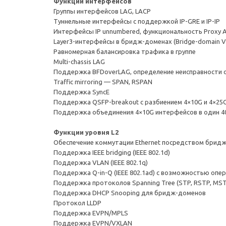
Функции интерфейсов
Группы интерфейсов LAG, LACP
Туннельные интерфейсы с поддержкой IP-GRE и IP-IP
Интерфейсы IP unnumbered, функциональность Proxy 
Layer3-интерфейсы в бридж-доменах (Bridge-domain Virt
Равномерная балансировка трафика в группе
Multi-chassis LAG
Поддержка BFDoverLAG, определение неисправности о
Traffic mirroring — SPAN, RSPAN
Поддержка SyncE
Поддержка QSFP-breakout с разбиением 4×10G и 4×25
Поддержка объединения 4×10G интерфейсов в один 
Функции уровня L2
Обеспечение коммутации Ethernet посредством бридж
Поддержка IEEE bridging (IEEE 802.1d)
Поддержка VLAN (IEEE 802.1q)
Поддержка Q-in-Q (IEEE 802.1ad) с возможностью опер
Поддержка протоколов Spanning Tree (STP, RSTP, MS
Поддержка DHCP Snooping для бридж-доменов
Протокол LLDP
Поддержка EVPN/MPLS
Поддержка EVPN/VXLAN