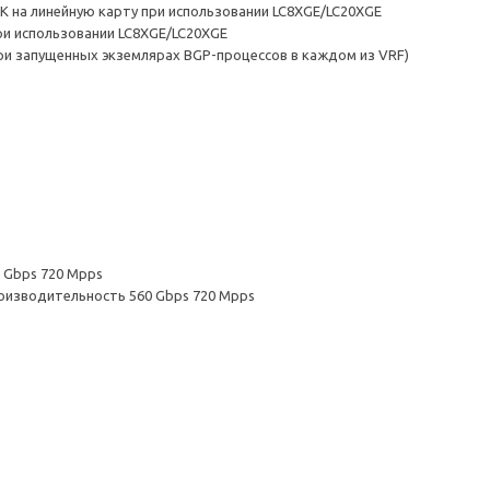
6K на линейную карту при использовании LC8XGE/LC20XGE
при использовании LC8XGE/LC20XGE
при запущенных экземлярах BGP-процессов в каждом из VRF)
0 Gbps 720 Mpps
 производительность 560 Gbps 720 Mpps