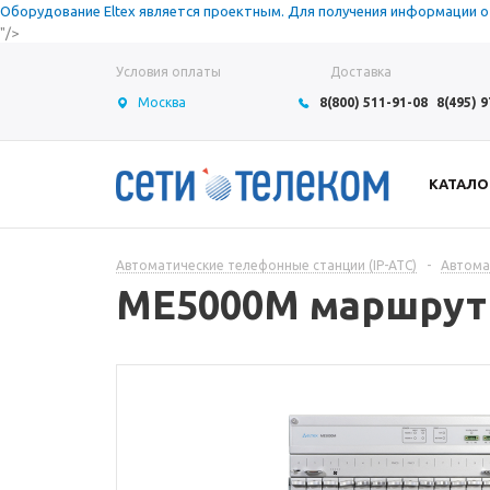
Оборудование Eltex является проектным. Для получения информации о с
"/>
Условия оплаты
Доставка
Москва
8(800) 511-91-08
8(495) 
КАТАЛО
Автоматические телефонные станции (IP-АТС)
-
Автома
ME5000M маршрут