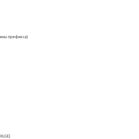
лины префикса)
8XLGE)