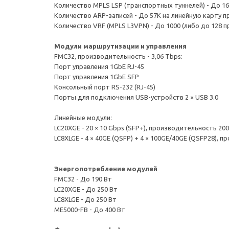
Количество MPLS LSP (транспортных туннелей) - До 1
Количество ARP-записей - До 57K на линейную карту 
Количество VRF (MPLS L3VPN) - До 1000 (либо до 128 
Модули маршрутизации и управления
FMC32, производительность - 3,06 Tbps:
Порт управления 1GbE RJ-45
Порт управления 1GbE SFP
Консольный порт RS-232 (RJ-45)
Порты для подключения USB-устройств 2 × USB 3.0
Линейные модули:
LC20XGE - 20 × 10 Gbps (SFP+), производительность 20
LC8XLGE - 4 × 40GE (QSFP) + 4 × 100GE/40GE (QSFP28),
Энергопотребление модулей
FMC32 - До 190 Вт
LC20XGE - До 250 Вт
LC8XLGE - До 250 Вт
ME5000-FB - До 400 Вт