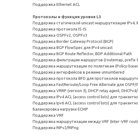
Поддержка Ethernet ACL
Протоколы и функции уровня L3
Поддержка статической unicast-маршрутизации IPv4, I
Поддержка протокола IS-IS
Поддержка OSPFv2, OSPFv3
Поддержка Border Gateway Protocol (BGP)
Поддержка BGP FlowSpec для IPv4 unicast
Поддержка BGP Route Reflector, BDP Additional Path
Поддержка фильтрации маршрутов (routemap, prefix-li
Поддержка маршрутизации по политикам (Policy-based 
Поддержка интерфейсов в режиме unnumbered
Поддержка протокола BFD для протоколов маршрути
Поддержка FastReroute/Loop Free Alternate для OSPF/I
Поддержка VRRP (version 3), DHCP relay agent, DHCPv
Поддержка IPv4 ACL (access control lists) для транзит
Поддержка Ipv6 ACL (access control lists) для транзит
Балансировка нагрузки ECMP
Поддержка VRF
Поддержка маршрутизации между VRF (Inter-VRF routi
Поддержка RIPv2/RIPng