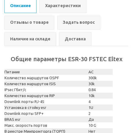
Описание
Характеристики
Отзывы о товаре
Задать вопрос
Наличие на складе
Доставка
Общие параметры ESR-30 FSTEC Eltex
Питание
AC
Количество маршрутов OSPF
300k
Количество маршрутов ISIS
30k
IPsec Гбит/с
0.84
Количество маршрутов RIP
10k
Downlink порты RJ-45
4
Установка в стойку esr
1U
Downlink порты SFP+
2
BRAS esr
Да
Макс. скорость портов
10 G
В реестре Минпромторга (ТОРП)
Нет