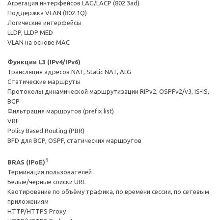
Агрегация интерфейсов LAG/LACP (802.3ad)
Поддержка VLAN (802.1Q)
Логические интерфейсы
LLDP, LLDP MED
VLAN на основе MAC
Функции L3 (IPv4/IPv6)
Трансляция адресов NAT, Static NAT, ALG
Статические маршруты
Протоколы динамической маршрутизации RIPv2, OSPFv2/v3, IS-IS,
BGP
Фильтрация маршрутов (prefix list)
VRF
Policy Based Routing (PBR)
BFD для BGP, OSPF, статических маршрутов
1
BRAS (IPoE)
Терминация пользователей
Белые/черные списки URL
Квотирование по объёму трафика, по времени сессии, по сетевым
приложениям
HTTP/HTTPS Proxy