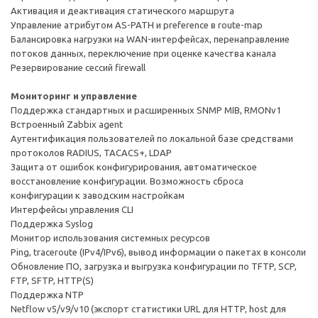
Активация и деактивация статического маршрута
Управление атрибутом AS-PATH и preference в route-map
Балансировка нагрузки на WAN-интерфейсах, перенаправление
потоков данных, переключение при оценке качества канала
Резервирование сессий firewall
Мониторинг и управление
Поддержка стандартных и расширенных SNMP MIB, RMONv1
Встроенный Zabbix agent
Аутентификация пользователей по локальной базе средствами
протоколов RADIUS, TACACS+, LDAP
Защита от ошибок конфигурирования, автоматическое
восстановление конфигурации. Возможность сброса
конфигурации к заводским настройкам
Интерфейсы управления CLI
Поддержка Syslog
Монитор использования системных ресурсов
Ping, traceroute (IPv4/IPv6), вывод информации о пакетах в консоли
Обновление ПО, загрузка и выгрузка конфигурации по TFTP, SCP,
FTP, SFTP, HTTP(S)
Поддержка NTP
Netflow v5/v9/v10 (экспорт статистики URL для HTTP, host для