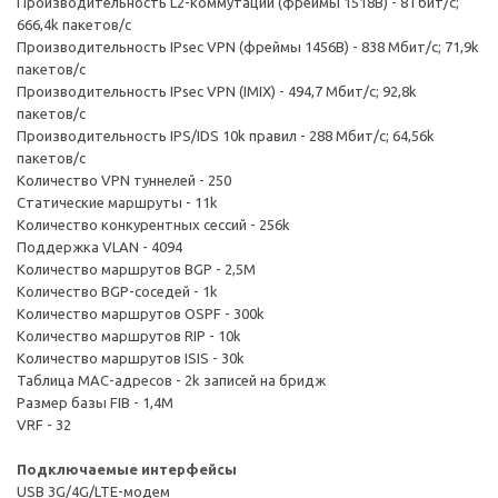
Производительность L2-коммутации (фреймы 1518B) - 8 Гбит/с;
666,4k пакетов/с
Производительность IPsec VPN (фреймы 1456B) - 838 Мбит/с; 71,9k
пакетов/с
Производительность IPsec VPN (IMIX) - 494,7 Мбит/с; 92,8k
пакетов/с
Производительность IPS/IDS 10k правил - 288 Мбит/с; 64,56k
пакетов/с
Количество VPN туннелей - 250
Статические маршруты - 11k
Количество конкурентных сессий - 256k
Поддержка VLAN - 4094
Количество маршрутов BGP - 2,5M
Количество BGP-соседей - 1k
Количество маршрутов OSPF - 300k
Количество маршрутов RIP - 10k
Количество маршрутов ISIS - 30k
Таблица MAC-адресов - 2k записей на бридж
Размер базы FIB - 1,4M
VRF - 32
Подключаемые интерфейсы
USB 3G/4G/LTE-модем