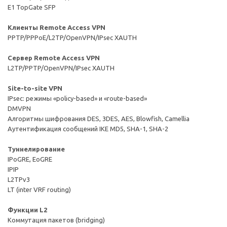
E1 TopGate SFP
Клиенты Remote Access VPN
PPTP/PPPoE/L2TP/OpenVPN/IPsec XAUTH
Сервер Remote Access VPN
L2TP/PPTP/OpenVPN/IPsec XAUTH
Site-to-site VPN
IPsec: режимы «policy-based» и «route-based»
DMVPN
Алгоритмы шифрования DES, 3DES, AES, Blowfish, Camellia
Аутентификация сообщений IKE MD5, SHA-1, SHA-2
Туннелирование
IPoGRE, EoGRE
IPIP
L2TPv3
LT (inter VRF routing)
Функции L2
Коммутация пакетов (bridging)