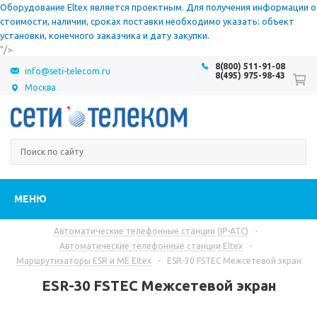
Оборудование Eltex является проектным. Для получения информации о
стоимости, наличии, сроках поставки необходимо указать: объект
установки, конечного заказчика и дату закупки.
"/>
8(800) 511-91-08
info@seti-telecom.ru
8(495) 975-98-43
Москва
МЕНЮ
Автоматические телефонные станции (IP-АТС)
-
Автоматические телефонные станции Eltex
-
Маршрутизаторы ESR и ME Eltex
-
ESR-30 FSTEC Межсетевой экран
ESR-30 FSTEC Межсетевой экран