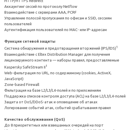
HTTP/HTTPS Redirect
Аккаунтинг сессий по протоколу Netflow
Взаимодействие с серверами ААА, PCRF
Управление полосой пропускания по офисам и SSID, сессиям
пользователей
Аутентификация пользователей по MAC- или IP-адресам
Функции сетевой защиты
1
Система обнаружения и предотвращения вторжений (IPS/IDS)
Взаимодействие с Eltex Distribution Manager для получения
лицензируемого контента — наборы правил, предоставляемые
1
Kaspersky SafeStream II
Web-фильтрация по URL, по содержимому (cookies, ActiveX,
JavaScript)
Zone-based Firewall
Фильтрация на базе L2/L3/L4-полей и по приложениям
Поддержка списков контроля доступа (ACL) на базе L2/L3/L4-полей
Защита от DoS/DDoS-атак и оповещение об атаках
Логирование событий атак, событий срабатывания правил
Качество обслуживания (QoS)
До 8 приоритетных или взвешанных очередей на порт