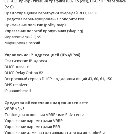
L2- и L3-приоритизация трафика (802.1p (cos), DSCP, IP Precedence
(tos))
Предотвращение перегрузки очередей RED, GRED
Средства перемаркирования приоритетов
Применение политик (policy-map)
Управление полосой пропускания (shaping)
Иерархический QоS
Маркировка сессий
Управление IP-адресацией (IPv4/IPv6)
Статические IP-адреса
DHCP-клиент
DHCP Relay Option 82
Встроенный сервер DHCP, поддержка опций 43, 60, 61, 150
DNS resolver
IP unnumbered
Средства обеспечения надежности сети
VRRP v2,v3
Tracking на основании VRRP- или SLA-теста
Управление параметрами VRRP
Управление параметрами PBR
Управление административным статусом интерфейса