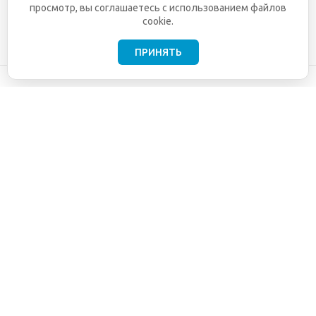
просмотр, вы соглашаетесь с использованием файлов
cookie.
ПРИНЯТЬ
©2001-2026
СЕТИ
Компания
ТЕЛЕКОМ - поставка,
Информация
монтаж и обслуживание
Помощь
телекоммуникационного
оборудования.
Использование
информации с данного
сайта возможно только
с разрешения ООО
"СЕТИ ТЕЛЕКОМ".
Электронная
почта
info@seti-
telecom.ru
.
Политика
конфиденциальности
Договор публичной