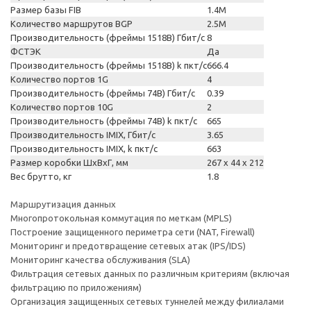
Размер базы FIB
1.4M
Количество маршрутов BGP
2.5M
Производительность (фреймы 1518B) Гбит/с
8
ФСТЭК
Да
Производительность (фреймы 1518B) k пкт/с
666.4
Количество портов 1G
4
Производительность (фреймы 74B) Гбит/с
0.39
Количество портов 10G
2
Производительность (фреймы 74B) k пкт/с
665
Производительность IMIX, Гбит/с
3.65
Производительность IMIX, k пкт/с
663
Размер коробки ШхВхГ, мм
267 x 44 x 212
Вес брутто, кг
1.8
Маршрутизация данных
Многопротокольная коммутация по меткам (MPLS)
Построение защищенного периметра сети (NAT, Firewall)
Мониторинг и предотвращение сетевых атак (IPS/IDS)
Мониторинг качества обслуживания (SLA)
Фильтрация сетевых данных по различным критериям (включая
фильтрацию по приложениям)
Организация защищенных сетевых туннелей между филиалами