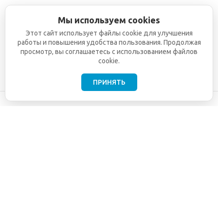
Мы используем cookies
Этот сайт использует файлы cookie для улучшения
работы и повышения удобства пользования. Продолжая
просмотр, вы соглашаетесь с использованием файлов
cookie.
ПРИНЯТЬ
©2001-2026
СЕТИ
Компания
ТЕЛЕКОМ - поставка,
Информация
монтаж и обслуживание
Помощь
телекоммуникационного
оборудования.
Использование
информации с данного
сайта возможно только
с разрешения ООО
"СЕТИ ТЕЛЕКОМ".