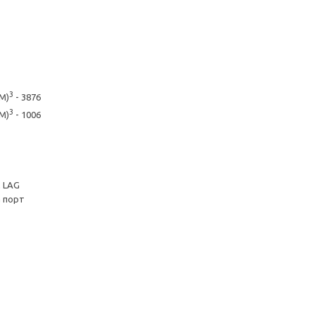
3
IM)
- 3876
3
IM)
- 1006
м LAG
а порт