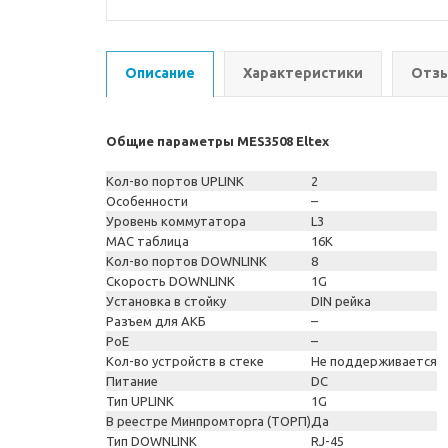
Описание
Характеристики
Отзы
Общие параметры MES3508 Eltex
Кол-во портов UPLINK
2
Особенности
–
Уровень коммутатора
L3
MAC таблица
16K
Кол-во портов DOWNLINK
8
Скорость DOWNLINK
1G
Установка в стойку
DIN рейка
Разъем для АКБ
–
PoE
–
Кол-во устройств в стеке
Не поддерживается
Питание
DC
Тип UPLINK
1G
В реестре Минпромторга (ТОРП)
Да
Тип DOWNLINK
RJ-45