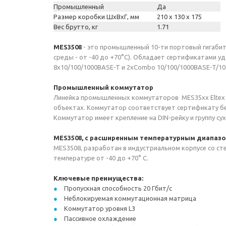
Промышленный
Да
Размер коробки ШхВхГ, мм
210 x 130 x 175
Вес брутто, кг
1.71
MES3508
- это промышленный 10-ти портовый гигаби
среды - от -40 до +70°С). Обладает сертификатами уд
8х10/100/1000BASE-T и 2хCombo 10/100/1000BASE-T/10
Промышленный коммутатор
Линейка промышленных коммутаторов MES35xx Eltex 
объектах. Коммутатор соответствует сертификату без
Коммутатор имеет крепление на DIN-рейку и группу с
МЕS3508, с расширенным температурным диапаз
MES3508, разработан в индустриальном корпусе со с
температуре от -40 до +70° С.
Ключевые преимущества:
Пропускная способность 20 Гбит/c
Неблокируемая коммутационная матрица
Коммутатор уровня L3
Пассивное охлаждение