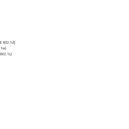
E 802.1d)
.1w)
802.1s)