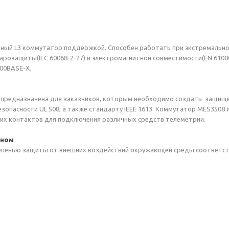
тный L3 коммутатор поддержкой. Cпособен работать при экстремальн
арозащиты(IEC 60068-2-27) и электромагнитной совместимости(EN 61000-
00BASE-X.
предназначена для заказчиков, которым необходимо создать защище
опасности UL 508, а также стандарту IEEE 1613. Коммутатор MES3508 и
ухих контактов для подключения различных средств телеметрии.
оном
тепенью защиты от внешних воздействий окружающей среды соответст