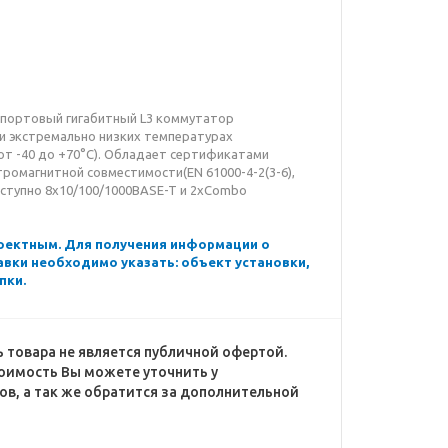
 портовый гигабитный L3 коммутатор
и экстремально низких температурах
т -40 до +70°С). Обладает сертификатами
тромагнитной совместимости(EN 61000-4-2(3-6),
оступно 8х10/100/1000BASE-T и 2хCombo
роектным. Для получения информации о
тавки необходимо указать: объект установки,
пки.
 товара не является публичной офертой.
оимость Вы можете уточнить у
в, а так же обратится за дополнительной