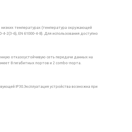
о низких температурах (температура окружающей
4-2(3-6), EN 61000-4-8). Для использования доступно
нную отказоустойчивую сеть передачи данных на
меет 8 гигабитных портов и 2 combo-порта.
вующей IP30.Эксплуатация устройства возможна при