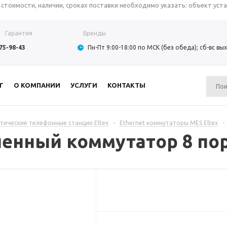
тоимости, наличии, сроках поставки необходимо указать: объект устан
Гарантия
Бренды
975-98-43
Пн-Пт 9:00-18:00 по МСК (без обеда); сб-вс в
Г
О КОМПАНИИ
УСЛУГИ
КОНТАКТЫ
тические телефонные станции Eltex
-
Ethernet коммутаторы MES Eltex
-
нный коммутатор 8 пор