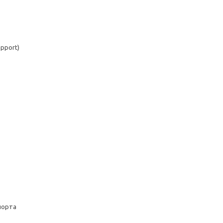
pport)
порта