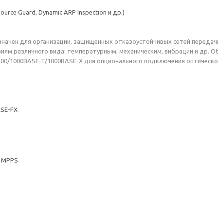
urce Guard, Dynamic ARP Inspection и др.)
чен для организации, защищенных отказоустойчивых сетей передачи
виям различного вида: температурным, механическим, вибрации и др. 
100/1000BASE-T/1000BASE-X для опционального подключения оптическо
ASE-FX
4 MPPS