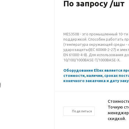
По запросу /шт
MES3508 - это промышленный 10-ти
поддержкой. Cпособен работать пр
(температура окружающей среды - о
ударозащиты(IEC 60068-2-27) и элек
EN 61000-4-8). Для использования д
10/100/1000BASE-T/1000BASE-X.
Оборудование Eltex является п
стоимости, наличии, сроках пос
конечного заказчика и дату заку
Стоимость
Точную ст
Поделиться
менеджеро
скидкой.