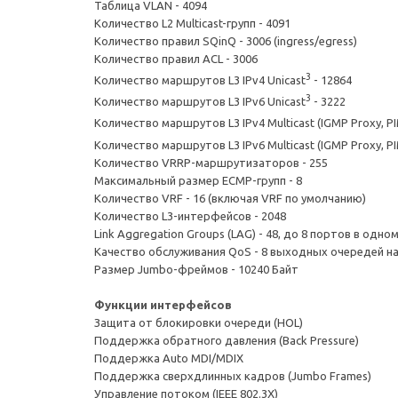
Таблица VLAN - 4094
Количество L2 Multicast-групп - 4091
Количество правил SQinQ - 3006 (ingress/egress)
Количество правил ACL - 3006
3
Количество маршрутов L3 IPv4 Unicast
- 12864
3
Количество маршрутов L3 IPv6 Unicast
- 3222
Количество маршрутов L3 IPv4 Multicast (IGMP Proxy, P
Количество маршрутов L3 IPv6 Multicast (IGMP Proxy, P
Количество VRRP-маршрутизаторов - 255
Максимальный размер ECMP-групп - 8
Количество VRF - 16 (включая VRF по умолчанию)
Количество L3-интерфейсов - 2048
Link Aggregation Groups (LAG) - 48, до 8 портов в одно
Качество обслуживания QoS - 8 выходных очередей н
Размер Jumbo-фреймов - 10240 Байт
Функции интерфейсов
Защита от блокировки очереди (HOL)
Поддержка обратного давления (Back Pressure)
Поддержка Auto MDI/MDIX
Поддержка сверхдлинных кадров (Jumbo Frames)
Управление потоком (IEEE 802.3X)