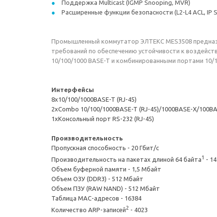
Поддержка Multicast (IGMP Snooping, MVR)
Расширенные функции безопасности (L2-L4 ACL, IP So
Промышленный коммутатор ЭЛТЕКС MES3508 предназна
требований по обеспечению устойчивости к воздейст
10/100/1000 BASE-T и комбинированными портами 10/
Интерфейсы
8х10/100/1000BASE-T (RJ-45)
2хCombo 10/100/1000BASE-T (RJ-45)/1000BASE-X/100B
1xКонсольный порт RS-232 (RJ-45)
Производительность
Пропускная способность - 20 Гбит/с
1
Производительность на пакетах длиной 64 байта
- 1
Объем буферной памяти - 1,5 Mбайт
Объем ОЗУ (DDR3) - 512 Mбайт
Объем ПЗУ (RAW NAND) - 512 Mбайт
Таблица MAC-адресов - 16384
2
Количество ARP-записей
- 4023