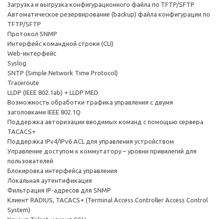
Загрузка и выгрузка конфигурационного файла по TFTP/SFTP
Автоматическое резервирование (backup) файла конфигурации по
TFTP/SFTP
Протокол SNMP
Интерфейс командной строки (CLI)
Web-интерфейс
Syslog
SNTP (Simple Network Time Protocol)
Traceroute
LLDP (IEEE 802.1ab) + LLDP MED
Возможность обработки трафика управления с двумя
заголовками IEEE 802.1Q
Поддержка авторизации вводимых команд с помощью сервера
TACACS+
Поддержка IPv4/IPv6 ACL для управления устройством
Управление доступом к коммутатору – уровни привилегий для
пользователей
Блокировка интерфейса управления
Локальная аутентификация
Фильтрация IP-адресов для SNMP
Клиент RADIUS, TACACS+ (Terminal Access Controller Access Control
System)