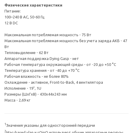
Физические характеристики
Питание:
100–240 В AC, 50-60 Гц
12 В DC
Максимальная потребляемая мощность - 75 Вт
Максимальная потребляемая мощность без учета заряда АКБ - 47
Вт
Тепловыделение - 62 Вт
Аппаратная поддержка Dying Gasp - нет
Рабочая температура окружающей среды - от -20 до +50 °С
Температура хранения - от -40 до +70 °С
Рабочая влажность - не более 80%
Охлаждение - активное, Front-to-Back, 4 вентилятора
Исполнение - 19", 1U
Размеры (ШxГxВ) - 430x44x243 мм
Масса - 2,69 кг
1
Значения указаны для односторонней передачи
2
Mac-based vlan и sQinQ используют общие аппаратные ресурсы