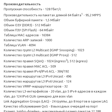
Производительность
Пропускная способность - 128 Гбит/с
1
Производительность на пакетах длиной 64 байта
- 95,2 MPPS
Объем буферной памяти - 1,5 Мбайт
Объем ОЗУ (DDR3) - 512 Мбайт
Объем ПЗУ (SPI Flash) - 64 Мбайт
Таблица MAC-адресов - 16384
Количество ARP-записей - 1000
Таблица VLAN - 4094
Количество групп L2 Multicast (IGMP Snooping) - 1023
Количество групп L3 multicast (IGMP Proxy) - 512
2
Количество правил SQinQ - 1024 (ingress
), 512 (egress)
Количество правил MAC ACL - 509
Количество правил IPv4/IPv6 ACL - 384/192
Количество маршрутов L3 IPv4 Unicast - 496
Количество маршрутов L3 IPv6 Unicast - 124
Количество VRRP-маршрутизаторов - 32
Количество L3-интерфейсов - 20 vlan, до 5 IPv4-адресов в каждом
vlan, до 124 IPv6 GUA суммарно для всех vlan
Link Aggregation Groups (LAG) - 24 группы, до 8 портов в одном LAG
Качество обслуживания QoS - 8 выходных очередей на порт
Размер Jumbo-фрейма - максимальный размер пакетов 12 288