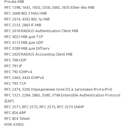
Private MIB
RFC 1398, 1643, 1650, 2358, 2665, 3635 Ether-like MIB
RFC 2668 802.3 MAU MIB
RFC 2674, 4363 802.1p MIB
RFC 2233, 2863 IF MIB
RFC 2618 RADIUS Authentication Client MIB
RFC 4022 MIB для TCP
RFC 4113 MIB для UDP
RFC 3289 MIB для Diffserv
RFC 2620 RADIUS Accounting Client MIB
RFC 768 UDP
RFC 791 IP
RFC 792 ICMPv4
RFC 2463, 4443 ICMPv6
RFC 793 TCP
RFC 2474, 3260 Определение поля DS в заголовке IPv4 и IPv6
RFC 1321, 2284, 2865, 3580, 3748 Extensible Authentication Protocol
(EAP)
RFC 2571, RFC 2572, RFC 2573, RFC 2574 SNMP
RFC 826 ARP
RFC 854 Telnet
МЭК 61850