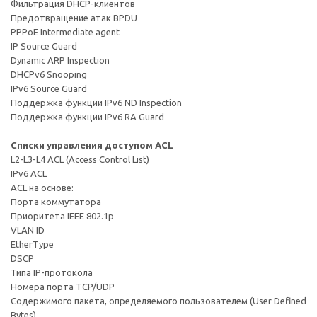
Фильтрация DHCP-клиентов
Предотвращение атак BPDU
PPPoE Intermediate agent
IP Source Guard
Dynamic ARP Inspection
DHCPv6 Snooping
IPv6 Source Guard
Поддержка функции IPv6 ND Inspection
Поддержка функции IPv6 RA Guard
Списки управления доступом ACL
L2-L3-L4 ACL (Access Control List)
IPv6 ACL
ACL на основе:
Порта коммутатора
Приоритета IEEE 802.1p
VLAN ID
EtherType
DSCP
Типа IP-протокола
Номера порта TCP/UDP
Содержимого пакета, определяемого пользователем (User Defined
Bytes)