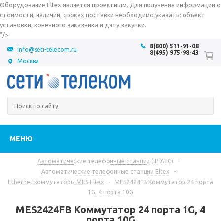
Оборудование Eltex является проектным. Для получения информации о
стоимости, наличии, сроках поставки необходимо указать: объект
установки, конечного заказчика и дату закупки.
"/>
8(800) 511-91-08
info@seti-telecom.ru
8(495) 975-98-43
Москва
МЕНЮ
Автоматические телефонные станции (IP-АТС)
-
Автоматические телефонные станции Eltex
-
Ethernet коммутаторы MES Eltex
-
MES2424FB Коммутатор 24 порта
1G, 4 порта 10G
MES2424FB Коммутатор 24 порта 1G, 4
порта 10G