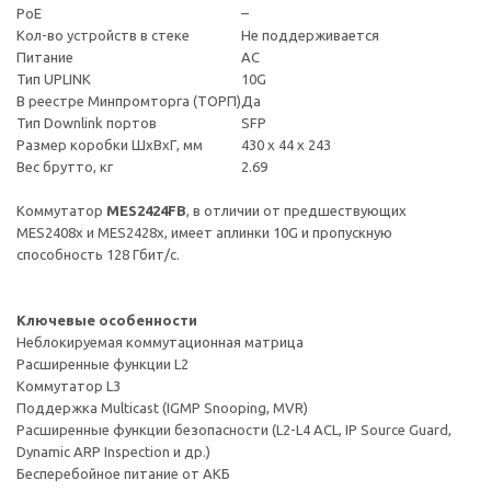
PoE
–
Кол-во устройств в стеке
Не поддерживается
Питание
AC
Тип UPLINK
10G
В реестре Минпромторга (ТОРП)
Да
Тип Downlink портов
SFP
Размер коробки ШхВхГ, мм
430 x 44 x 243
Вес брутто, кг
2.69
Коммутатор
MES2424FB
, в отличии от предшествующих
MES2408x и MES2428x, имеет аплинки 10G и пропускную
способность 128 Гбит/с.
Ключевые особенности
Неблокируемая коммутационная матрица
Расширенные функции L2
Коммутатор L3
Поддержка Multicast (IGMP Snooping, MVR)
Расширенные функции безопасности (L2-L4 ACL, IP Source Guard,
Dynamic ARP Inspection и др.)
Бесперебойное питание от АКБ