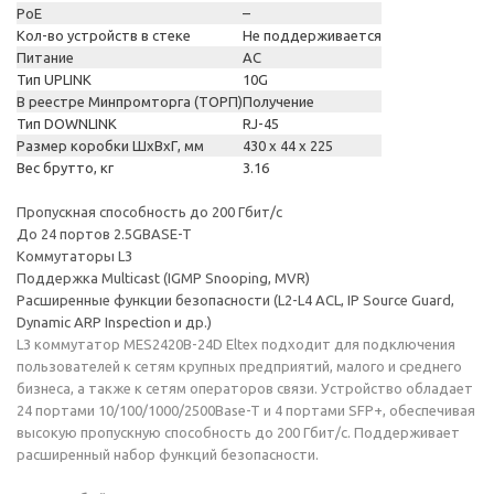
PoE
–
Кол-во устройств в стеке
Не поддерживается
Питание
AC
Тип UPLINK
10G
В реестре Минпромторга (ТОРП)
Получение
Тип DOWNLINK
RJ-45
Размер коробки ШхВхГ, мм
430 x 44 x 225
Вес брутто, кг
3.16
Пропускная способность до 200 Гбит/с
До 24 портов 2.5GBASE-T
Коммутаторы L3
Поддержка Multicast (IGMP Snooping, MVR)
Расширенные функции безопасности (L2-L4 ACL, IP Source Guard,
Dynamic ARP Inspection и др.)
L3 коммутатор MES2420B-24D Eltex подходит для подключения
пользователей к сетям крупных предприятий, малого и среднего
бизнеса, а также к сетям операторов связи. Устройство обладает
24 портами 10/100/1000/2500Base-T и 4 портами SFP+, обеспечивая
высокую пропускную способность до 200 Гбит/с. Поддерживает
расширенный набор функций безопасности.