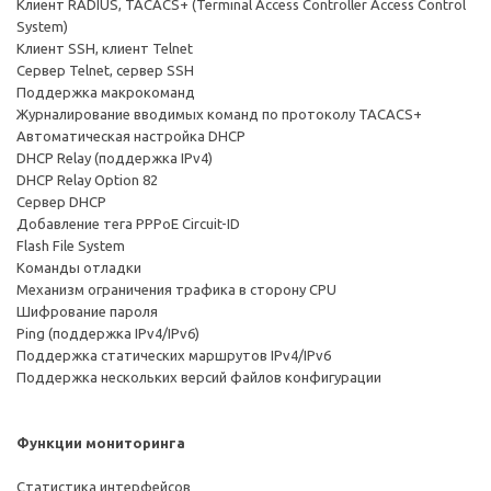
Клиент RADIUS, TACACS+ (Terminal Access Controller Access Control
System)
Клиент SSH, клиент Telnet
Сервер Telnet, сервер SSH
Поддержка макрокоманд
Журналирование вводимых команд по протоколу TACACS+
Автоматическая настройка DHCP
DHCP Relay (поддержка IРv4)
DHCP Relay Option 82
Сервер DHCP
Добавление тега PPPoE Circuit-ID
Flash File System
Команды отладки
Механизм ограничения трафика в сторону CPU
Шифрование пароля
Ping (поддержка IPv4/IPv6)
Поддержка статических маршрутов IPv4/IPv6
Поддержка нескольких версий файлов конфигурации
Функции мониторинга
Статистика интерфейсов