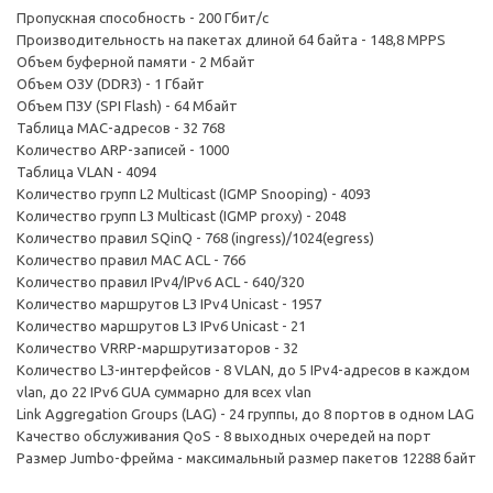
Пропускная способность - 200 Гбит/с
Производительность на пакетах длиной 64 байта - 148,8 MPPS
Объем буферной памяти - 2 Мбайт
Объем ОЗУ (DDR3) - 1 Гбайт
Объем ПЗУ (SPI Flash) - 64 Мбайт
Таблица MAC-адресов - 32 768
Количество ARP-записей - 1000
Таблица VLAN - 4094
Количество групп L2 Multicast (IGMP Snooping) - 4093
Количество групп L3 Multicast (IGMP proxy) - 2048
Количество правил SQinQ - 768 (ingress)/1024(egress)
Количество правил MAC ACL - 766
Количество правил IPv4/IPv6 ACL - 640/320
Количество маршрутов L3 IPv4 Unicast - 1957
Количество маршрутов L3 IPv6 Unicast - 21
Количество VRRP-маршрутизаторов - 32
Количество L3-интерфейсов - 8 VLAN, до 5 IPv4-адресов в каждом
vlan, до 22 IРv6 GUA суммарно для всех vlan
Link Aggregation Groups (LAG) - 24 группы, до 8 портов в одном LAG
Качество обслуживания QoS - 8 выходных очередей на порт
Размер Jumbo-фрейма - максимальный размер пакетов 12288 байт