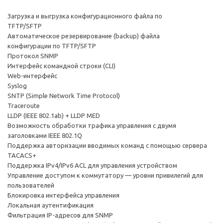
Загрузка и выгрузка конфигурационного файла по
TFTP/SFTP
Автоматическое резервирование (backup) файла
конфигурации по TFTP/SFTP
Протокол SNMP
Интерфейс командной строки (CLI)
Web-интерфейс
Syslog
SNTP (Simple Network Time Protocol)
Traceroute
LLDP (IEEE 802.1ab) + LLDP MED
Возможность обработки трафика управления с двумя
заголовками IEEE 802.1Q
Поддержка авторизации вводимых команд с помощью сервера
TACACS+
Поддержка IPv4/IPv6 ACL для управления устройством
Управление доступом к коммутатору — уровни привилегий для
пользователей
Блокировка интерфейса управления
Локальная аутентификация
Фильтрация IP-адресов для SNMP