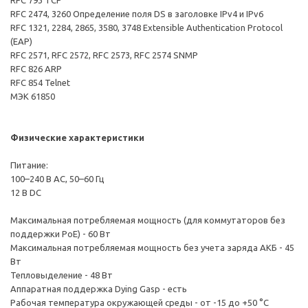
RFC 793 TCP
RFC 2474, 3260 Определение поля DS в заголовке IPv4 и IРv6
RFC 1321, 2284, 2865, 3580, 3748 Extensible Authentication Protocol
(EAP)
RFC 2571, RFC 2572, RFC 2573, RFC 2574 SNMP
RFC 826 ARP
RFC 854 Telnet
МЭК 61850
Физические характеристики
Питание:
100–240 В AC, 50–60 Гц
12 В DC
Максимальная потребляемая мощность (для коммутаторов без
поддержки PoE) - 60 Вт
Максимальная потребляемая мощность без учета заряда АКБ - 45
Вт
Тепловыделение - 48 Вт
Аппаратная поддержка Dying Gasp - есть
Рабочая температура окружающей среды - от -15 до +50 °С