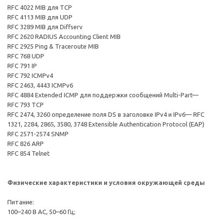
RFC 4022 MIB для TCP
RFC 4113 MIB для UDP
RFC 3289 MIB для Diffserv
RFC 2620 RADIUS Accounting Client MIB
RFC 2925 Ping & Traceroute MIB
RFC 768 UDP
RFC 791 IP
RFC 792 ICMPv4
RFC 2463, 4443 ICMPv6
RFC 4884 Extended ICMP для поддержки сообщений Multi-Part—
RFC 793 TCP
RFC 2474, 3260 определение поля DS в заголовке IPv4 и IPv6— RFC
1321, 2284, 2865, 3580, 3748 Extensible Authentication Protocol (EAP)
RFC 2571-2574 SNMP
RFC 826 ARP
RFC 854 Telnet
Физические характеристики и условия окружающей среды
Питание:
100–240 В AC, 50–60 Гц;