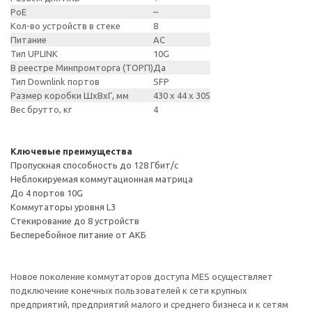
PoE
–
Кол-во устройств в стеке
8
Питание
AC
Тип UPLINK
10G
В реестре Минпромторга (ТОРП)
Да
Тип Downlink портов
SFP
Размер коробки ШхВхГ, мм
430 x 44 x 305
Вес брутто, кг
4
Ключевые преимущества
Пропускная способность до 128 Гбит/с
Неблокируемая коммутационная матрица
До 4 портов 10G
Коммутаторы уровня L3
Стекирование до 8 устройств
Бесперебойное питание от АКБ
Новое поколение коммутаторов доступа MES осуществляет
подключение конечных пользователей к сети крупных
предприятий, предприятий малого и среднего бизнеса и к сетям