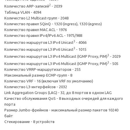
2
Количество ARP-записей
- 2039
Таблица VLAN - 4094
Количество L2 Multicast-групп - 2048
Количество правил SQinQ - 1320 (ingress), 1320 (egress)
Количество правил MAC ACL - 1976
Количество правил IPv4/IPv6 ACL - 1975/988
3
Количество маршрутов L3 IPv4 Unicast
- 4066
3
Количество маршрутов L3 IPv6 Unicast
- 1015
3
Количество маршрутов L3 IPv4 Multicast (IGMP Proxy, PIM)
- 2029
3
Количество маршрутов L3 IPv6 Multicast (IGMP Proxy, PIM)
- 505
Количество VRRP-маршрутизаторов - 255
Максимальный размер ECMP-групп - 8
Количество VRF - 16 (включая VRF по умолчанию)
Количество L3-интерфейсов - 2032
Link Aggregation Groups (LAG) - 32, до 8 портов в одном LAG
Качество обслуживания QoS - 8 выходных очередей для каждого
порта
Размер Jumbo-фреймов - максимальный размер пакетов 10240
байт
Стекирование - 8 устройств