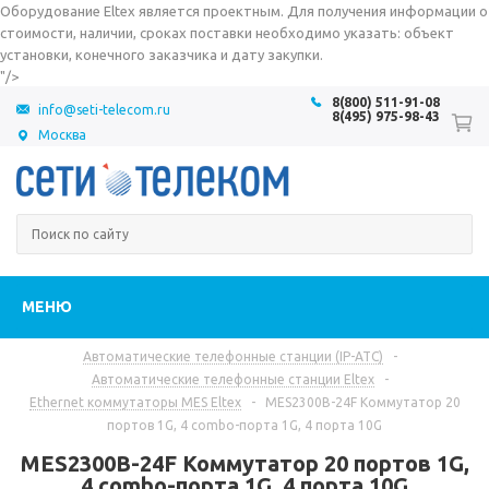
Оборудование Eltex является проектным. Для получения информации о
стоимости, наличии, сроках поставки необходимо указать: объект
установки, конечного заказчика и дату закупки.
"/>
8(800) 511-91-08
info@seti-telecom.ru
8(495) 975-98-43
Москва
МЕНЮ
Автоматические телефонные станции (IP-АТС)
-
Автоматические телефонные станции Eltex
-
Ethernet коммутаторы MES Eltex
-
MES2300B-24F Коммутатор 20
портов 1G, 4 combo-порта 1G, 4 порта 10G
MES2300B-24F Коммутатор 20 портов 1G,
4 combo-порта 1G, 4 порта 10G