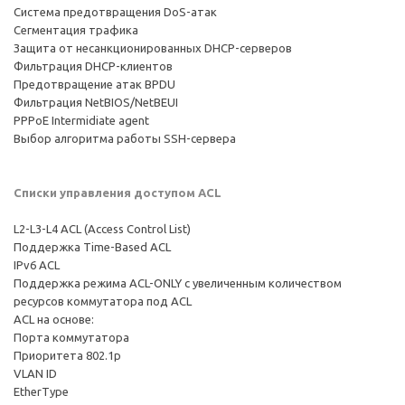
Система предотвращения DoS-атак
Сегментация трафика
Защита от несанкционированных DHCP-серверов
Фильтрация DHCP-клиентов
Предотвращение атак BPDU
Фильтрация NetBIOS/NetBEUI
PPPoE Intermidiate agent
Выбор алгоритма работы SSH-сервера
Списки управления доступом ACL
L2-L3-L4 ACL (Access Control List)
Поддержка Time-Based ACL
IPv6 ACL
Поддержка режима ACL-ONLY с увеличенным количеством
ресурсов коммутатора под ACL
ACL на основе:
Порта коммутатора
Приоритета 802.1p
VLAN ID
EtherType