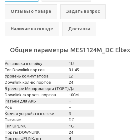
Отзывы о товаре
Задать вопрос
Наличие на складе
Доставка
Общие параметры MES1124M_DC Eltex
Установка в стойку
1U
Тип Downlink портов
RJ-45
Уровень коммутатора
L2
Downlink кол-во портов
24
В реестре Минпромторга (ТОРП)
Да
Downlink скорость портов
100M
Разъем для АКБ
–
PoE
–
Кол-во устройств в стеке
3
Питание
DC
Тип UPLINK
1G
Порты DOWNLINK
24
Портов UPLINK, шт
4