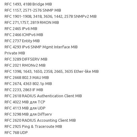
RFC 1493, 4188 Bridge MIB
RFC 1157, 2571-2576 SNMP MIB
RFC 1901-1908, 3418, 3636, 1442, 2578 SNMPv2 MIB
RFC 271,1757, 2819 RMON MIB
RFC 2465 IPv6 MIB
RFC 2466 ICMPv6 MIB
RFC 2737 Entity MIB
RFC 4293 IPv6 SNMP Mgmt Interface MIB
Private MIB
RFC 3289 DIFFSERV MIB
RFC 2021 RMONv2 MIB
RFC 1398, 1643, 1650, 2358, 2665, 3635 Ether-like MIB
RFC 2668 802.3 MAU MIB
RFC 2674, 4363 802.1p MIB
RFC 2233, 2863 IF MIB
RFC 2618 RADIUS Authentication Client MIB
RFC 4022 MIB для TCP
RFC 4113 MIB для UDP
RFC 3298 MIB для Diffserv
RFC 2620 RADIUS Accounting Client MIB
RFC 2925 Ping & Traceroute MIB
RFC 768 UDP