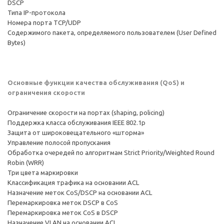
DSCP
Типа IP-протокола
Номера порта TCP/UDP
Содержимого пакета, определяемого пользователем (User Defined
Bytes)
Основные функции качества обслуживания (QoS) и
ограничения скорости
Ограничение скорости на портах (shaping, policing)
Поддержка класса обслуживания IEEE 802.1p
Защита от широковещательного «шторма»
Управление полосой пропускания
Обработка очередей по алгоритмам Strict Priority/Weighted Round
Robin (WRR)
Три цвета маркировки
Классификация трафика на основании ACL
Назначение меток CoS/DSCP на основании ACL
Перемаркировка меток DSCP в CoS
Перемаркировка меток CoS в DSCP
Назначение VLAN на основании ACL