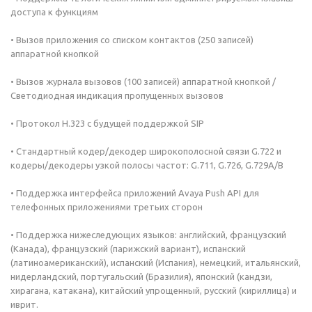
доступа к функциям
• Вызов приложения со списком контактов (250 записей)
аппаратной кнопкой
• Вызов журнала вызовов (100 записей) аппаратной кнопкой /
Светодиодная индикация пропущенных вызовов
• Протокол H.323 с будущей поддержкой SIP
• Стандартный кодер/декодер широкополосной связи G.722 и
кодеры/декодеры узкой полосы частот: G.711, G.726, G.729A/B
• Поддержка интерфейса приложений Avaya Push API для
телефонных приложениями третьих сторон
• Поддержка нижеследующих языков: английский, французский
(Канада), французский (парижский вариант), испанский
(латиноамериканский), испанский (Испания), немецкий, итальянский,
нидерландский, португальский (Бразилия), японский (кандзи,
хирагана, катакана), китайский упрощенный, русский (кириллица) и
иврит.