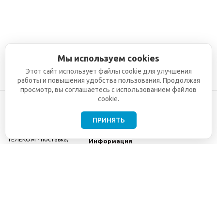
Мы используем cookies
Этот сайт использует файлы cookie для улучшения
работы и повышения удобства пользования. Продолжая
просмотр, вы соглашаетесь с использованием файлов
cookie.
ПРИНЯТЬ
©2001-2026
СЕТИ
Компания
ТЕЛЕКОМ - поставка,
Информация
монтаж и обслуживание
Помощь
телекоммуникационного
оборудования.
Использование
информации с данного
сайта возможно только
с разрешения ООО
"СЕТИ ТЕЛЕКОМ".