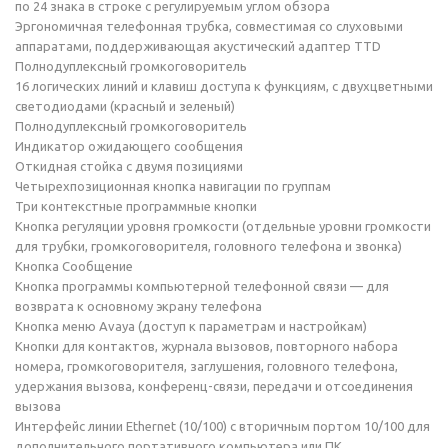
по 24 знака в строке с регулируемым углом обзора
Эргономичная телефонная трубка, совместимая со слуховыми
аппаратами, поддерживающая акустический адаптер TTD
Полнодуплексный громкоговоритель
16 логических линий и клавиш доступа к функциям, с двухцветными
светодиодами (красный и зеленый)
Полнодуплексный громкоговоритель
Индикатор ожидающего сообщения
Откидная стойка с двумя позициями
Четырехпозиционная кнопка навигации по группам
Три контекстные программные кнопки
Кнопка регуляции уровня громкости (отдельные уровни громкости
для трубки, громкоговорителя, головного телефона и звонка)
Кнопка Сообщение
Кнопка программы компьютерной телефонной связи — для
возврата к основному экрану телефона
Кнопка меню Avaya (доступ к параметрам и настройкам)
Кнопки для контактов, журнала вызовов, повторного набора
номера, громкоговорителя, заглушения, головного телефона,
удержания вызова, конференц-связи, передачи и отсоединения
вызова
Интерфейс линии Ethernet (10/100) с вторичным портом 10/100 для
дополнительного портативного компьютера или ПК