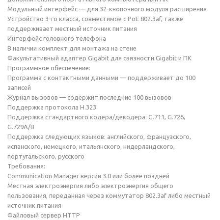
Модульный интерфейс — для 32-кнопочного модуля расширения
Устройство 3-го класса, совместимое с PoE 802.3af, также
поддерживает местный источник питания
Интерфейс головного телефона
В наличии комплект для монтажа на стене
Факультативный адаптер Gigabit для связности Gigabit и ПК
Программное обеспечение:
Программа с контактными данными — поддерживает до 100
записей
Журнал вызовов — содержит последние 100 вызовов
Поддержка протокола H.323
Поддержка стандартного кодера/декодера: G.711, G.726,
G.729A/B
Поддержка следующих языков: английского, французского,
испанского, немецкого, итальянского, нидерландского,
португальского, русского
Требования:
Communication Manager версии 3.0 или более поздней
Местная электроэнергия либо электроэнергия общего
пользования, переданная через коммутатор 802.3af либо местный
источник питания
Файловый сервер HTTP