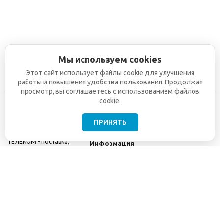
Мы используем cookies
Этот сайт использует файлы cookie для улучшения
работы и повышения удобства пользования. Продолжая
просмотр, вы соглашаетесь с использованием файлов
cookie.
ПРИНЯТЬ
©2001-2026
СЕТИ
Компания
ТЕЛЕКОМ - поставка,
Информация
монтаж и обслуживание
Помощь
телекоммуникационного
оборудования.
Использование
информации с данного
сайта возможно только
с разрешения ООО
"СЕТИ ТЕЛЕКОМ".