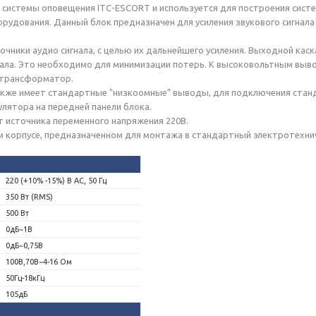
ав системы оповещения ITC-ESCORT и используется для построения сис
рудования. Данный блок предназначен для усиления звукового сигнала
сточники аудио сигнала, с целью их дальнейшего усиления. Выходной к
нала. Это необходимо для минимизации потерь. К высоковольтным вы
 трансформатор.
также имеет стандартные "низкоомные" выводы, для подключения стан
улятора на передней панели блока.
от источника переменного напряжения 220В.
 корпусе, предназначенном для монтажа в стандартный электротехни
220 (+10% -15%) В АС, 50 Гц
350 Вт (RMS)
500 Вт
0дБ~1В
0дБ~0,75В
100В,70В~4-16 Ом
50Гц-18кГц
105дБ