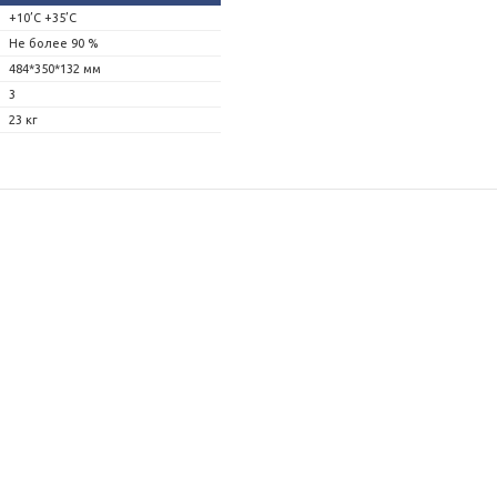
+10’C +35’C
Не более 90 %
484*350*132 мм
3
23 кг