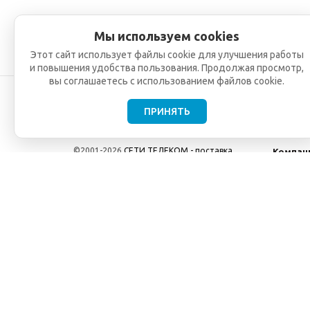
Мы используем cookies
Этот сайт использует файлы cookie для улучшения работы
и повышения удобства пользования. Продолжая просмотр,
вы соглашаетесь с использованием файлов cookie.
ПРИНЯТЬ
©2001-2026
СЕТИ ТЕЛЕКОМ - поставка,
Компан
монтаж и обслуживание
О компа
телекоммуникационного оборудования.
Новости
Использование информации с данного сайта
возможно только с разрешения ООО "СЕТИ
ТЕЛЕКОМ".
Электронная почта
info@seti-telecom.ru
.
Политика конфиденциальности
Договор публичной оферты