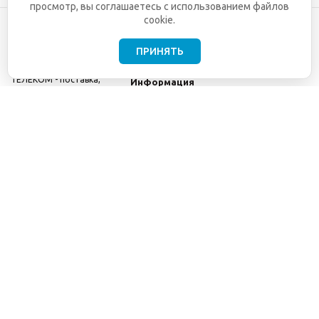
просмотр, вы соглашаетесь с использованием файлов
cookie.
ПРИНЯТЬ
©2001-2026
СЕТИ
Компания
ТЕЛЕКОМ - поставка,
Информация
монтаж и обслуживание
Помощь
телекоммуникационного
оборудования.
Использование
информации с данного
сайта возможно только
с разрешения ООО
"СЕТИ ТЕЛЕКОМ".
Электронная
почта
info@seti-
telecom.ru
.
Политика
конфиденциальности
Договор публичной
оферты