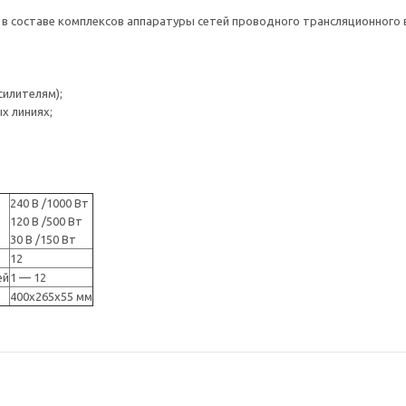
 составе комплексов аппаратуры сетей проводного трансляционного 
силителям);
х линиях;
240 В /1000 Вт
120 В /500 Вт
30 В /150 Вт
12
ей
1 — 12
400x265x55 мм